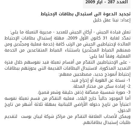
العدد 287 - أيار 2009
تجديد الدعوة الى استبدال بطاقات الإحتياط
إعداد: نينا عقل خليل
تعلن قيادة الجيش - أركان الجيش للعديد - مديرية التعبئة ما يلي:
تمدّد لغاية 31 كانون الأول 2009، مهلة إستبدال بطاقات الإحتياط
العائدة لإحتياطيي الجيش من الرتب كافة (خدمة فعلية ومجنّدين ومن
ضمنهم الضباط المجنّدين) باستثناء الضباط المتقاعدين من الخدمة
الفعلية، وفقاً لما يلي:
- على الإحتياطيين التقدّم من أقسام تعبئة قيد نفوسهم خلال فترة
التمديد المذكورة، لاستبدال البطاقات القديمة التي بحوزتهم ببطاقات
إحتياط أنموذج جديد، مصطحبين معهم:
1- نسخة عن الهوية أو إخراج قيد.
2- إفادة سكن من مختار المحلة.
3- صورة شمسية مصدّقة (ذقن حليقة وشعر قصير).
أما الموجود حالياً خارج البلاد، فعليه التقدّم من قسم تعبئة نفوسه
اعتباراً من تاريخ دخوله الأراضي اللبنانية بمهلة ثلاثة أشهر من تاريخ
الدخول.
ويمكن لأصحاب العلاقة التقدّم من مراكز شركة ليبان بوست لتقديم
طلبات إستبدال بطاقاتهم.