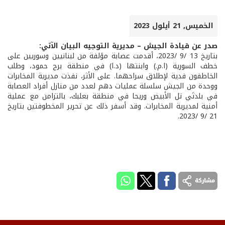
الخميس, 21 أيلول 2023
صدر عن قيادة الجيش – مديرية التوجيه البيان الآتي:
بتاريخ 13 /9 /2023، أقدمت عصابة مؤلفة من لبنانيين وسوريين على
خطف السورية (ا.م.) وابنتها (د.ا) في منطقة برج حمود، وطلب
الخاطفون فدية لإطلاق سراحهما. على الأثر، نفذت مديرية المخابرات
ووحدة من الجيش سلسلة عمليات دهم لعدد من منازل أفراد العصابة
في بلدتَي تل الأبيض وريحا في منطقة بعلبك، بالتزامن مع عملية
أمنية لمديرية المخابرات. وقد أسفر ذلك عن تحرير المخطوفتين بتاريخ
21 /9 /2023.