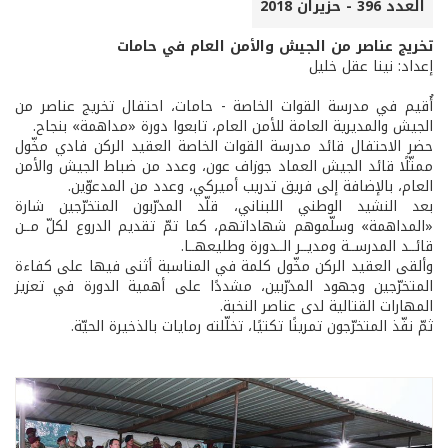
العدد 396 - حزيران 2018
تخريج عناصر من الجيش والأمن العام في حامات
إعداد: نينا عقل خليل
أُقيم في مدرسة القوات الخاصة - حامات، احتفال تخريج عناصر من
الجيش والمديرية العامة للأمن العام، تابعوا دورة «مداهمة» بنجاح.
حضر الاحتفال قائد مدرسة القوات الخاصة العقيد الركن فادي مخّول
ممثّلًا قائد الجيش العماد جوزاف عون، وعدد من ضباط الجيش والأمن
العام، بالإضافة إلى فريق تدريب أميركي، وعدد من المدعوّين.
بعد النشيد الوطني اللبناني، قلّد المدرّبون المتخرّجين شارة
«المداهمة» وسلّموهم شهاداتهم، كما تمّ تقديم الدروع لكلّ مــن
قائــد المدرســة ومديــر الــدورة وطليعهــا.
وألقى العقيد الركن مخّول كلمة في المناسبة أثنى فيها على كفاءة
المتخرّجين وجهود المدرّبين، مشددًا على أهمية الدورة في تعزيز
المهارات القتالية لدى عناصر النخبة.
ثمّ نفّذ المتخرّجون تمرينًا تكتيًا، تخلّلته رمايات بالذخيرة الحيّة.