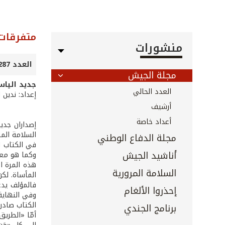
متفرقات 
منشورات
العدد 287 - أيار 2009
مجلة الجيش
جديد الياس
العدد الحالي
إعداد: ندين ا
أرشيف
أعداد خاصة
إصداران جدي
السلامة المر
مجلة الدفاع الوطني
في الكتاب ا
أناشيد الجيش
وكما هو معلو
هذه المرة ا
السلامة المرورية
المأساة. لك
فالمؤلف يدعو
إحذروا الألغام
وفي النهاية
الكتاب صادر 
برنامج الجندي
أمّا «الطريق