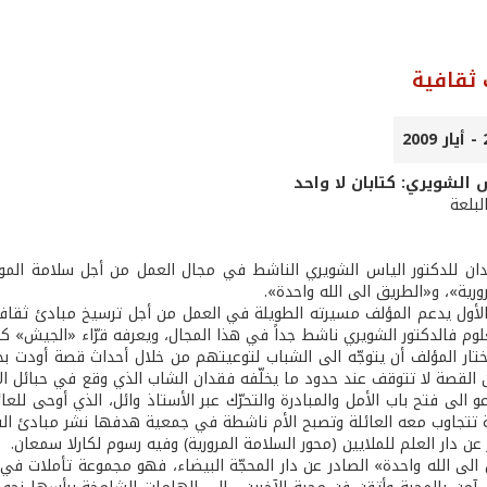
ثقافية
 الشويري: كتابان لا واحد
لبلعة
دان للدكتور الياس الشويري الناشط في مجال العمل من أجل سلامة المو
ورية»، و«الطريق الى الله واحدة».
لأول يدعم المؤلف مسيرته الطويلة في العمل من أجل ترسيخ مبادئ ثقافة م
م فالدكتور الشويري ناشط جداً في هذا المجال، ويعرفه قرّاء «الجيش» كما
ختار المؤلف أن يتوجّه الى الشباب لتوعيتهم من خلال أحداث قصة أودت 
ن القصة لا تتوقف عند حدود ما يخلّفه فقدان الشاب الذي وقع في حبائل ال
 الى فتح باب الأمل والمبادرة والتحرّك عبر الأستاذ وائل، الذي أوحى للعا
 تتجاوب معه العائلة وتصبح الأم ناشطة في جمعية هدفها نشر مبادئ القيا
عن دار العلم للملايين (محور السلامة المرورية) وفيه رسوم لكارلا سمعان.
 الى الله واحدة» الصادر عن دار المحجّة البيضاء، فهو مجموعة تأملات في 