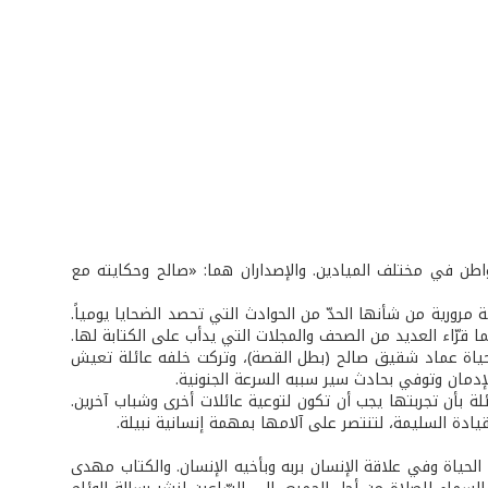
اطن في مختلف الميادين. والإصداران هما: «صالح وحكايته مع
رورية من شأنها الحدّ من الحوادث التي تحصد الضحايا يومياً.
 قرّاء العديد من الصحف والمجلات التي يدأب على الكتابة لها.
بحياة عماد شقيق صالح (بطل القصة)، وتركت خلفه عائلة تعيش
إدمان وتوفي بحادث سير سببه السرعة الجنونية.
ئلة بأن تجربتها يجب أن تكون لتوعية عائلات أخرى وشباب آخرين.
دة السليمة، لتنتصر على آلامها بمهمة إنسانية نبيلة.
الحياة وفي علاقة الإنسان بربه وبأخيه الإنسان. والكتاب مهدى