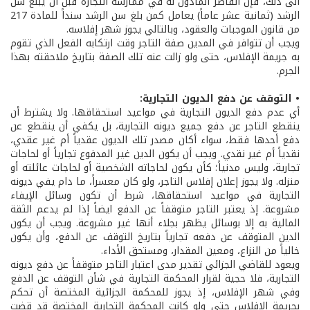
الى ذلك، فإن القاصر المأذون له في ممارسة التجارة قبل أن يبلغ سن
الرشد (ثمانية عشر عاماً) يعامل كمن بلغ سن الرشد سنداً للمادة 217
من قانون الموجبات والعقود، وبالتالي يجوز شهر إفلاسه.
ويجب أن تتوافر في المدين صفة التاجر وقت ارتكابه الفعل الذي تقوم
به جريمة الإفلاس، حتى ولو زالت عنه تلك الصفة بتاريخ ملاحقته بهذا
الجرم.
• التوقف عن دفع الديون التجارية:
أي عدم دفع الديون التجارية في مواعيد استحقاقها. ولا يشترط أن
ينقطع التاجر عن دفع جميع ديونه التجارية، بل يكفي أن ينقطع عن
دفع أحدها فقط، سواء أكان مصدر تلك الديون عقدياً أم غير عقدي،
نقدياً أم غير نقدي. ويجب أن يكون الدين غير المدفوع تجارياً أو لحاجات
تجارية، وليس مدنياً؛ كأن يكون لحاجاته الشخصية أو لحاجات عائلته أو
منزله. ولا يجوز إعلان إفلاس التاجر، ولو كان معسراً، ما دام يفي ديونه
التجارية في مواعيد استحقاقها، شرط أن تكون وسائل الإيفاء
مشروعة. إذ يعتبر التاجر متوقفاً عن الدفع ايضاً إذا لم يدعم الثقة
المالية به إلا بوسائل يظهر بجلاء أنها غير مشروعة. ويجب أن يكون
الدين المتوقف عن دفعه تجارياً بتاريخ التوقف عن الدفع، وأن يكون
خالياً من النزاع، ومعين المقدار، ومستحق الأداء.
ويعود للقاضي الجزائي تقدير مدى اعتبار التاجر متوقفاً عن دفع ديونه
التجارية، فلا حجية لقرار المحكمة التجارية في شأن التوقف عن الدفع
وفي شهر الإفلاس، إذ يجوز للمحكمة الجزائية المختصة أن تحكم
بجريمة الإفلاس حتى ولو كانت المحكمة التجارية المختصة قد قضت