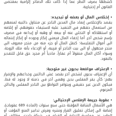
كشطها بصرف النظر عما إذا كانت تلك الدفاتر إلزامية بمقتضى
القانون أم إختيارية.
• إختلاس المال أو بعضه أو تبديده:
يقصد بالإختلاس إبعاد مال المدين التاجر عن متناول دائنيه لمنعهم
من استعمال حقهم في التنفيذ عليه لاستيفاء حقوقهم، أو إتلافه
أو استهلاكه أو التخلي عنه أو بيعه أو وهبه أو إيداعه في مصرف
بإسم شخص آخر. أما إخفاء المال فيعني إنكار وجوده أو إنكار إنتمائه
الى أموال التفليسة؛ كنقل المال أو جزء منه من متجر معروف الى
متجر مجهول أو الى بيت التاجر أو قريبه، أو الإدعاء بأنه ملك الزوجة.
وسواء أكان المال منقولاً أم عقاراً، مادياً أم مجرد حق قابل للتقدير
بالنقود.
• الإعتراف مواضعة بديون غير متوجبة:
أي الإعتراف بديون لشخص آخر بقصد غش الدائنين وخداعهم والإضرار
بهم؛ كأن يقر المفلس بدين وهمي آخر في ذمته لا وجود له قط،
فيكون الدين غير حقيقي ويتوافر التواطؤ بين التاجر المفلس والدائن
المزعوم.
• عقوبة جريمة الإفلاس الإحتيالي:
هي الأشغال الشاقة المؤقتة حتى سبع سنوات (المادة 689 عقوبات)،
إضافة الى إمكان تعليق القرار ونشره وفرض تدابير المنع المؤقت أو
المؤبد عن ممارسة التجارة أو القيام في شركة بإحدى وظائف أو