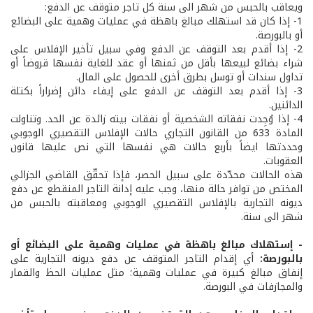
ويعاقب بالحبس من شهر الى سنة كل تاجر متوقف عن الدفع:
1- إذا كان قد استهلك مبالغ باهظة في عمليات وهمية على البضائع
أو بالبورصة.
2- إذا أقدم بعد التوقف عن الدفع وفي سبيل تأخير الإفلاس على
شراء بضائع لبيعها بأقل من ثمنها أو عقد للغاية نفسها قروضاً أو
تداول سندات أو توسل بطرق أخرى للحصول على المال.
3- إذا أقدم بعد التوقف عن الدفع على إيفاء دائن إضراراً بكتلة
الدائنين.
4- إذا وُجِدت نفقاته الشخصية أو نفقات بيته زائدة عن الحد. وتناولت
المادة 633 من القانون التجاري حالات الإفلاس التقصيري الوجوبي
وحددتها ايضاً بأربع حالات هي نفسها التي نص عليها قانون
العقوبات.
هذه الحالات محدّدة على سبيل الحصر، فإذا تحقّق القاضي الجزائي
المختص من توافر حالة منها، وجب عليه إدانة التاجر المنقطع عن دفع
ديونه التجارية بالإفلاس التقصيري الوجوبي ومعاقبته بالحبس من
شهر الى سنة.
- إستهلاك مبالغ باهظة في عمليات وهمية على البضائع أو
بالبورصة:
أي إقدام التاجر المتوقف عن دفع ديونه التجارية على
إنفاق مبالغ كبيرة في عمليات وهمية؛ مثل عمليات الحظ والقمار
والمجازفات في البورصة.