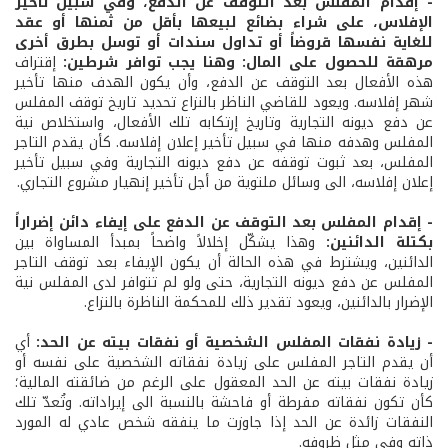
- إقدام المفلس بعد التوقف عن الدفع، وفي سبيل تأخير
الإفلاس، على شراء بضائع لبيعها بأقل من ثمنها أو عقد
للغاية نفسها قروضاً أو تداول سندات أو توسل بطرق أخرى
مرهقة للحصول على المال: وهنا يجب توافر شرطين:
إقتراف
هذه الأفعال بعد التوقف عن الدفع، وأن يكون الهدف منها تأخير
شهر إفلاسه. ويعود للقاضي الناظر بالنزاع تحديد تاريخ توقف المفلس
عن دفع ديونه التجارية وتاريخ إرتكابه تلك الأفعال، واستخلاص نية
المفلس وهدفه منها في سبيل تأخير إعلان إفلاسه. كأن يقدم التاجر
المفلس، بعد ثبوت توقفه عن دفع ديونه التجارية وفي سبيل تأخير
إعلان إفلاسه، الى وسائل ملتوية من أجل تأخير إنهيار مشروع التجاري.
- إقدام المفلس بعد التوقف عن الدفع على إيفاء دائن إضراراً
بكتلة الدائنين:
وهذا يشكّل إخلالاً واضحاً بمبدأ المساواة بين
الدائنين، ويشترط في هذه الحالة أن يكون الإيفاء بعد توقف التاجر
المفلس عن دفع ديونه التجارية، حتى ولو لم تتوافر لدى المفلس نية
الإضرار بالدائنين، ويعود تقدير ذلك للمحكمة الناظرة بالنزاع.
- زيادة نفقات المفلس الشخصية أو نفقات بيته عن الحد:
أي
أن يقدم التاجر المفلس على زيادة نفقاته الشخصية على نفسه أو
زيادة نفقات بيته عن الحد المعقول على الرغم من ضائقته المالية؛
كأن تكون نفقاته مفرطة أو فاحشة بالنسبة الى إيراداته. وتُعدّ تلك
النفقات زائدة عن الحد إذا جاوزت ما ينفقه شخص عادي له المورد
ذاته وفي مثل ظروفه.