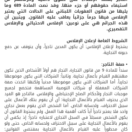
استيفاء حقوقهم أو جزء منها. وقد نصت المادة 689 وما
يليها من قانون العقوبات اللبناني على الحالات التي يعتبر
الإفلاس فيها جرماً جزائياً يعاقب عليه القانون. ويتبين أن
هذه الجرائم هي على نوعين: الإفلاس الاحتيالي والإفلاس
التقصيري.
الشروط العامة لإعلان الإفلاس
يشترط لإعلان الإفلاس: أن يكون المدين تاجراً، وأن يتوقف عن دفع
ديونه التجارية.
• صفة التاجر:
سنداً للمادة 9 من قانون التجارة، التجار هم أولاً الأشخاص الذين تكون
مهنتهم القيام بأعمال تجارية. وثانياً: الشركات التي يكون موضوعها
تجارياً. أما الشركات التي يكون موضوعها مدنياً ولكنها اتخذت صفة
الشركات المغفلة أو شركات التوصية المساهمة فتخضع لجميع
موجبات التجار ولأحكام الصلح الإحتياطي والإفلاس. فالتاجر هو الفرد
الذي يحترف القيام بالأعمال التجارية؛ أي أن يقوم بتلك الأعمال على
سبيل الاحتراف، ولحسابه الخاص. أما الشخص الذي يقوم بعمل تجاري
واحد فلا يعتبر تاجراً أياً كانت أهمية هذا العمل. ولم يشترط القانون أن
يكون الشخص مسجلاً في السجل التجاري لاعتباره تاجراً؛ إذ يكفي أن
يقوم بالأعمال التجارية على سبيل الاحتراف ولحسابه الخاص، حتى ولو
كان محظوراً عليه القيام بالأعمال التجارية بمقتضى القوانين؛