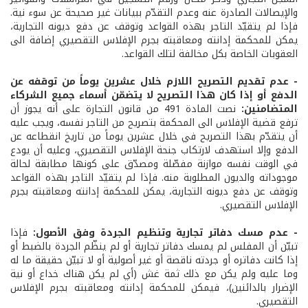
والإيصالات الصادرة عنه وعدم التقدّم ببيانات غير صحيحة عن سوء نية.
فإذا لم يتقيّد التاجر بهذه القواعد وتوقف عن دفع ديونه التجارية،
يمكن للمحكمة إدانته ومعاقبته بجرم الإفلاس التقصيري إضافة الى
العقوبات الخاصة بكل مخالفة لتلك القواعد.
- عدم تقديم التصريح اللازم خلال عشرين يوماً من توقفه عن
الدفع أو إذا كان هذا التصريح لا يتضمّن أسماء جميع الشركاء
المتضامنين:
نصت المادة 491 من قانون التجارة على أنه يجوز أن
ترفع قضية الإفلاس الى المحكمة بتصريح من التاجر نفسه، ويجب عليه
أن يتقدّم بهذا التصريح في خلال عشرين يوماً من تاريخ انقطاعه عن
الدفع وإلا استهدف لارتكاب جنحة الإفلاس التقصيري، وعليه أن يودع
في الوقت نفسه موازنة مفصّلة ومصدّق على كونها مطابقة لحالة
موجوداته والديون المطلوبة منه. فإذا لم يتقيّد التاجر بهذه القواعد
وتوقف عن دفع ديونه التجارية، يمكن للمحكمة إدانته ومعاقبته بجرم
الإفلاس التقصيري.
- عدم مسك دفاتر تجارية وتنظيم الجردة وفق الأصول:
فإذا
تبيّن أن المفلس لم يمسك دفاتر تجارية أو لم ينظّم الجردة بالضبط أو
إذا كانت دفاتره أو جردته ناقصة أو غير أصولية أو لا تبيّن حقيقة ما له
وما عليه ولم يكن مع ذلك ثمة غش (أي لم يكن هناك خداع أو نية
الإضرار بالدائنين)، فيمكن للمحكمة إدانته ومعاقبته بجرم الإفلاس
التقصيري.