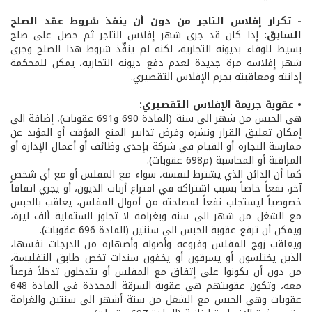
- تكرار إفلاس التاجر من دون أن ينفذ شروط عقد الصلح
السابق:
إذا كان قد جرى شهر إفلاس التاجر ثم حصل على صلح
بسيط للوفاء بديونه التجارية، لكنه لم ينفّذ شروط هذا الصلح وجرى
شهر إفلاسه مرة جديدة لعدم دفع ديونه التجارية، يمكن للمحكمة
إدانته ومعاقبته بجرم الإفلاس التقصيري.
• عقوبة جريمة الإفلاس التقصيري:
هي الحبس من شهر الى سنة (المادة 690 و691 عقوبات)، إضافة الى
إمكان تعليق القرار ونشره وفرض تدابير المنع المؤقت أو المؤبد عن
ممارسة التجارة أو القيام في شركة بإحدى وظائف أو أعمال الإدارة أو
المراقبة أو المحاسبة (م698 عقوبات).
كما أن الدائن الذي يشترط لنفسه، سواء مع المفلس أو مع أي شخص
آخر، نفعاً خاصاً بسبب اشتراكه في اقتراع أرباب الديون، أو يجري اتفاقاً
خصوصياً ليستجلب نفعاً لمصلحته من أموال المفلس، يعاقب بالحبس
مع الشغل من شهر الى سنة وبغرامة لا تجاوز الستماية ألف ليرة،
ويمكن أن ترفع عقوبة الحبس الى سنتين (المادة 696 عقوبات).
ويعاقب زوج المفلس وفروعه وأصوله وأصهاره من الدرجات نفسها،
الذين يختلسون أو يسرقون أو يخفون سندات تخص طابق التفليسة،
من دون أن يكونوا على إتفاق مع المفلس أو يتدخلون تدخلاً فرعياً
معه، وتكون عقوبتهم هي عقوبة السرقة المحددة في المادة 648
عقوبات وهي الحبس مع الشغل من ستة أشهر الى سنتين والغرامة