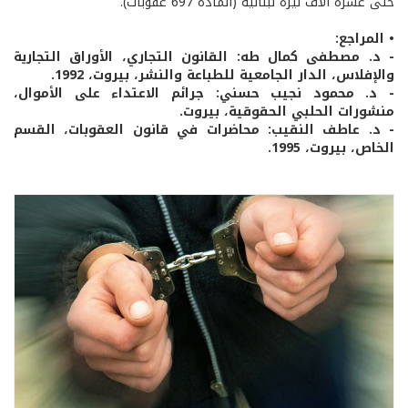
حتى عشرة آلاف ليرة لبنانية (المادة 697 عقوبات).
• المراجع:
- د. مصطفى كمال طه: القانون التجاري، الأوراق التجارية
والإفلاس، الدار الجامعية للطباعة والنشر، بيروت، 1992.
- د. محمود نجيب حسني: جرائم الاعتداء على الأموال،
منشورات الحلبي الحقوقية، بيروت.
- د. عاطف النقيب: محاضرات في قانون العقوبات، القسم
الخاص، بيروت، 1995.