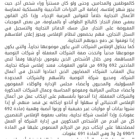
كالموظفين والمحامين، وحتى ولو كان مستتراً وراء شخص آخر، حيث
يجوز شهر إفلاسه، إضافة الى الجزاءات التأديبية والمسلكية لممارسة
الأعمال التجارية خلافاً للقوانين المرعية الإجراء. وإذا كان القانون
يعفي صغار التجار؛ كالبائع الطواف أو بالمياومة، من بعض الموجبات
المفروضة على التجار، مثل مسك الدفاتر التجارية والتسجيل في
السجل التجاري، فهم يخضعون لنظام الإفلاس ويجوز إعلان افلاسهم
إذا توقفوا عن دفع ديونهم التجارية.
كما يتناول الإفلاس الشركات التي يكون موضوعها تجارياً، والتي يكون
موضوعها مدنياً واتخذت صفة الشركات المغفلة أو شركات التوصية
المساهمة، ومن خلال الأشخاص الذين يقومون بإدارتها وفقاً لنص
المادتين 692 و693 من قانون العقوبات. فعند إفلاس شركة تجارية،
ينال العقاب: الشركاء المضاربون الذين اعتادوا التدخل في أعمال
الشركة، ومديرو شركة التوصية بالأسهم والشركات المحدودة
المسؤولية، والمديرون وأعضاء مجلس الإدارة والوكلاء المفوضون
وأعضاء مجالس المراقبة ومفوضو المحاسبة وعمال الشركات المذكورة
والشركات المغفلة، إذا أقدموا بأنفسهم على ارتكاب عمل من أعمال
الإفلاس الاحتيالي أو سهلوا أو أتاحو ارتكابه عن قصد منهم، أو إذا
نشروا بيانات أو موازنات غير حقيقية أو وزعوا أنصبة وهمية (مادة 692
عقوبات). وإذا أفلست شركة تجارية، يعاقب بعقوبة الإفلاس التقصيري
كل من أقدم من الأشخاص المذكورين في إدارة الشركة أو العمل
لمصلحتها على ارتكاب جرم من الجرائم المنصوص عليها في المادة
690/1 و2 و3 وفي المادة 691 عقوبات.