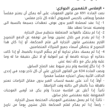
• الإفلاس التقصيري الجوازي:
نصت المادة 691 من قانون العقوبات على أنه يمكن أن يعتبر مفلساً
مقصراً ويعاقب بالحبس المفروض أعلاه كل تاجر مفلس:
1- إذا عقد لمصلحة الغير بدون عوض، تعهدات جسيمة بالنسبة الى
وضعيته عندما تعهد بها.
2- إذا لم يتقيّد بالقواعد المتعلقة بتنظيم سجل التجارة.
3- إذا لم يقدم في خلال عشرين يوماً من توقفه عن الدفع التصريح
اللازم بمقتضى قانون التجارة الى قلم المحكمة، أو إذا كان هذا
التصريح لا يتضمّن أسماء جميع الشركاء المتضامنين.
4- إذا لم يمسك دفاتر تجارية أو لم ينظّم الجردة بالضبط، أو إذا كانت
دفاتره أو جردته ناقصة أو غير أصولية أو لا تبيّن حقيقة ما له وما
عليه ولم يكن مع ذلك ثمة غش.
5- إذا تكرّر إفلاسه ولم يتم شروط عقد الصلح السابق.
ونصت المادة 634 من القانون التجاري على أن كل تاجر يوجد في إحدى
الحالات الآتية يمكن اعتباره مفلساً مقصراً:
- أولاً: إذا أخذ على نفسه لحساب الغير بدون مقابل التزامات تعتبر
باهظة جداً بالنظر الى حالته وقت التزامها.
ثانياً: إذا أعلن عن افلاسه مجدداً ولم يكن قد أوفى الموجبات
المفروضة عليه بمقتضى صلح سابق.
- ثالثاً: إذا لم يعمل بمقتضى الموجبات المختصة بسجل التجارة.
- رابعاً: إذا لم يقدّم لقلم المحكمة خلال عشرين يوماً من تاريخ