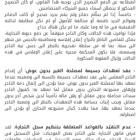
انقطاعه عن الدفع التصريح الذي يوجبه هذا القانون، أو كان التصريح
المذكور لا يتضمّن أسماء جميع الشركاء المتضامنين.
- خامساً: إذا لم ينظّم دفاتر ولم يقم بجرد صحيح أو كانت الدفاتر
وقوائم الجرد ناقصة أو مخالفة للأصول أو لم تكن مطابقة لحالته
الحقيقية في ما له وما عليه، ما لم يكن هناك خداع.
فإذا توافرت هذه الحالات وكان التاجر متوقفاً عن دفع ديونه التجارية،
يمكن للقاضي الناظر بالنزاع إعلان إفلاسه ومعاقبته بالحبس من شهر
الى سنة، بما له من سلطة تقديرية بالنظر الى حسن نية التاجر
وسمعته، فلا تكون المحكمة مجبرة على إعلان الإفلاس في هذه
الحالات وإنزال العقوبة المذكورة.
- عقد تعهدات جسيمة لمصلحة الغير بدون عوض:
أي إقدام
التاجر المفلس على عقد تعهدات جسيمة بالنسبة الى وضعيته عندما
تعهد بها لمصلحة الغير بدون عوض، مما يؤدي الى إثقال ذمة التاجر
وإرهاق مشروعه التجاري بدون مقابل لما تعهد به؛ كقبول التاجر
سندات مجاملة بدون مقابل أو رهن ماله تأميناً لدين شخص آخر بدون
مقابل. ويجب إثبات جسامة هذه التعهدات بالنظر الى وضعية التاجر
عندما تعهد بها، مما يهدد كيان مشروعه التجاري أو يؤدي الى
اضطرابه.
- عدم التقيّد بالقواعد المتعلقة بتنظيم سجل التجارة:
لقد
فرض قانون التجارة على التاجر بعض الموجبات؛ مثل التسجيل في
السجل التجاري وذكر مكان ورقم التسجيل في المراسلات والفواتير