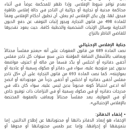
بعدم توافر شروط الإفلاس. وإذا ظهر للمحكمة عرضاً في أثناء
محاكمة مدنية أو تجارية أو جزائية ان التاجر في حالة إفلاس ظاهرة
فيحق لها، وإن يكن الإفلاس لم يعلن، أن تطبق أحكام الإفلاس وفقاً
للمادة 498 من قانون التجارة. ويجوز إثبات التوقف عن دفع الديون
التجارية بوسائل الإثبات الشخصية والخطية كافة، حيث يعود تقديرها
للقاضي الناظر بالنزاع.
جناية الإفلاس الإحتيالي
نصت المادة 689 من قانون العقوبات على أنه «يعتبر مفلساً محتالاً
ويعاقب بالأشغال الشاقة المؤقتة حتى سبع سنوات كل تاجر مفلس
أخفى دفاتره أو اختلس أو بدّد قسماً من ماله أو اعترف مواضعة
بديون غير متوجبة عليه، سواء في دفاتر أو صكوك رسمية أو عادية أو
بموازنته». كما نصت المادة 693 من قانون التجارة على أن «كل تاجر
مفلس أخفى دفاتره أو اختلس أو أخفى جزءاً من موجوداته أو اتضح
أنه ادعى احتيالاً كونه مديوناً بدين ليس عليه، سواء كان ذلك في
مدرجات دفاتره أو في صكوك رسمية أو في التزامات ذات توقيع خاص
أو في الموازنة، يعد مفلساً محتالاً ويعاقب بالعقوبة المختصة
بالإفلاس الإحتيالي».
• إخفاء الدفاتر:
الإخفاء هو إبعاد الدفاتر ذاتها أو محتوياتها عن إطلاع الدائنين، إما
بتمزيقها أو إحراقها، وإما عبر طمس محتوياتها أو محوها أو