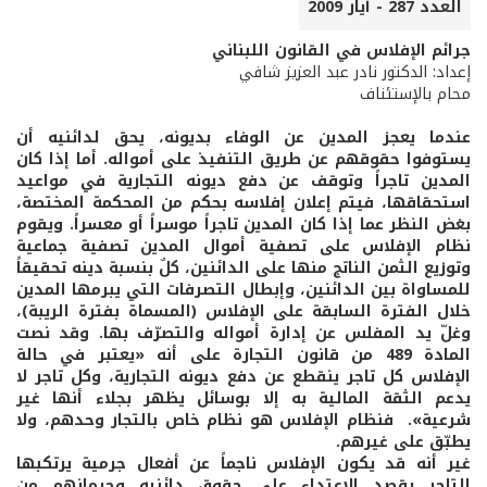
العدد 287 - أيار 2009
جرائم الإفلاس في القانون اللبناني
إعداد: الدكتور نادر عبد العزيز شافي
محام بالإستئناف
عندما يعجز المدين عن الوفاء بديونه، يحق لدائنيه أن
يستوفوا حقوقهم عن طريق التنفيذ على أمواله. أما إذا كان
المدين تاجراً وتوقف عن دفع ديونه التجارية في مواعيد
استحقاقها، فيتم إعلان إفلاسه بحكم من المحكمة المختصة،
بغض النظر عما إذا كان المدين تاجراً موسراً أو معسراً. ويقوم
نظام الإفلاس على تصفية أموال المدين تصفية جماعية
وتوزيع الثمن الناتج منها على الدائنين، كلٌ بنسبة دينه تحقيقاً
للمساواة بين الدائنين، وإبطال التصرفات التي يبرمها المدين
خلال الفترة السابقة على الإفلاس (المسماة بفترة الريبة)،
وغلّ يد المفلس عن إدارة أمواله والتصرّف بها. وقد نصت
المادة 489 من قانون التجارة على أنه «يعتبر في حالة
الإفلاس كل تاجر ينقطع عن دفع ديونه التجارية، وكل تاجر لا
يدعم الثقة المالية به إلا بوسائل يظهر بجلاء أنها غير
شرعية». فنظام الإفلاس هو نظام خاص بالتجار وحدهم، ولا
يطبّق على غيرهم.
غير أنه قد يكون الإفلاس ناجماً عن أفعال جرمية يرتكبها
التاجر بقصد الإعتداء على حقوق دائنيه وحرمانهم من