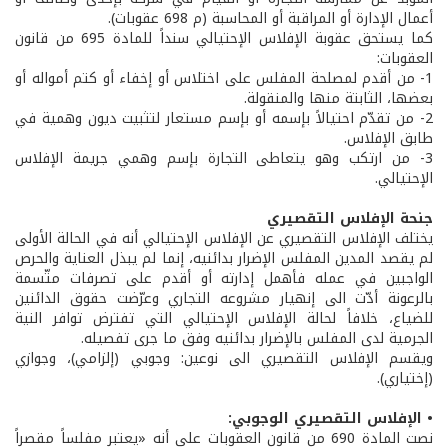
أعمال الإدارة أو المراقبة أو المحاسبة (م 698 عقوبات).
كما يستحق عقوبة الإفلاس الإحتيالي سنداً للمادة 695 من قانون
العقوبات:
1- من أقدم لمصلحة المفلس على اختلاس أو إخفاء أو كتم أمواله أو
بعضها، الثابتة منها والمنقولة.
2- من تقدّم احتيالاً بإسمه أو بإسم مستعار لتثبيت ديون وهمية في
طابق الإفلاس.
3- من ارتكب وهو يتعاطى التجارة بإسم وهمي جريمة الإفلاس
الإحتيالي.
جنحة الإفلاس التقصيري
يختلف الإفلاس التقصيري عن الإفلاس الإحتيالي أنه في الحالة الأولى
لم يقصد المدين المفلس الإضرار بدائنيه، إنما لم يبذل العناية والحرص
الواجبين في عمله فأهمل إدارته أو أقدم على تصرفات متّسمة
بالرعونة أدّت الى إنهيار مشروعه التجاري وعرّضت حقوق الدائنين
للضياع، خلافاً لحالة الإفلاس الإحتيالي التي تفترض توافر النية
الجرمية لدى المفلس بالإضرار بدائنيه وفق ما جرى تفصيله.
ويقسم الإفلاس التقصيري الى نوعين: وجوبي (إلزامي)، وجوازي
(إختياري).
• الإفلاس التقصيري الوجوبي:
نصت المادة 690 من قانون العقوبات على أنه «يعتبر مفلساً مقصراً