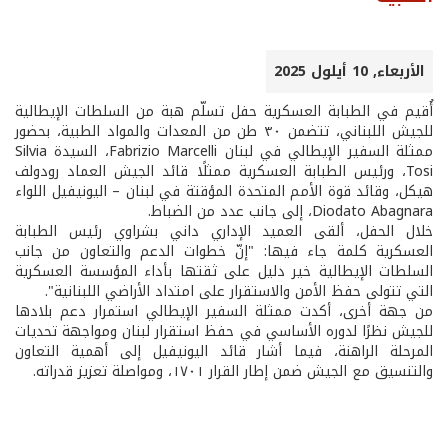
الأربعاء, 10 أيلول 2025
أُقيم في الطبابة العسكرية حفل تسلّم هبة من السلطات الإيطالية
للجيش اللبناني، تتضمن ٣٠ طن من المعدات والمواد الطبية، بحضور
ممثلة السفير الإيطالي في لبنان Fabrizio Marcelli، السيدة Silvia
Tosi، ورئيس الطبابة العسكرية ممثلًا قائد الجيش العماد رودولف
هيكل، وقائد قوة الأمم المتحدة المؤقتة في لبنان – اليونيفيل اللواء
Diodato Abagnara، إلى جانب عدد من الضباط.
خلال الحفل، ألقى العميد الإداري داني بشراوي رئيس الطبابة
العسكرية كلمة جاء فيها: "إنّ خطوات الدعم والتعاون من جانب
السلطات الإيطالية خير دليل على ثقتها بأداء المؤسسة العسكرية
التي تتولى حفظ الأمن والاستقرار على امتداد الأراضي اللبنانية".
من جهة أخرى، أكدت ممثلة السفير الإيطالي استمرار دعم بلادها
للجيش نظرًا لدوره الأساسي في حفظ استقرار لبنان ومواجهة تحديات
المرحلة الراهنة، فيما أشار قائد اليونيفيل إلى أهمية التعاون
والتنسيق مع الجيش ضمن إطار القرار ١٧٠١، ومواصلة تعزيز قدراته.