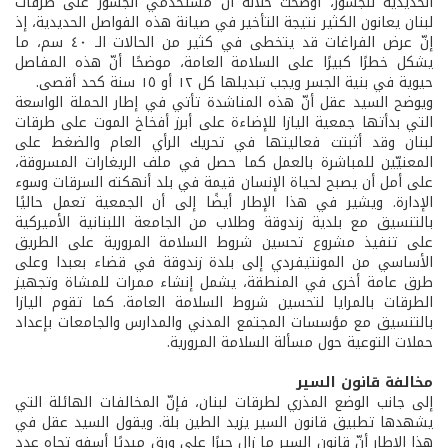
الحديدية للجسور، أوضحت خلاله أنّ مستخدمي الجسور على طرقات
لبنان يعانون الكثير نتيجة التأخير في صيانة هذه الفواصل الحديدية، إذ
إنّ عرض الفراغات قد يتخطى في كثير من الحالات الـ ٤٠ سم، ما
يشكل خطرًا كبيرًا على السلامة العامة، موضحًا أنّ هذه المفاصل
حيوية في بنية الجسر ويجب تبديلها كل ١٢ أو ١٥ سنة كحد أقصى.
ويوضح السيد عقل أنّ هذه المناشدة تأتي في إطار الحملة الواسعة
التي بدأتها جمعية اليازا للإضاءة على أبرز أفخاخ الموت على طرقات
لبنان وقد أثبتت فعاليتها في تحريك الرأي العام والضغط على
المعنيّين للمباشرة بالعمل كما حصل في ملف الريغارات المسروقة،
على أمل أن يصبح لحياة الإنسان قيمة في بلد أنهكته السرقات وسوء
الإدارة. ويشير في هذا الإطار أيضًا إلى أن الجمعية تعمل حاليًا
بالتنسيق مع بلدية زندوقة وطلاب من الجامعة اللبنانية الأميركية
على تنفيذ مشروع تحسين شروط السلامة المرورية على الطريق
الأساسي من المونتيفردي إلى بلدة زندوقة في قضاء بعبدا وعلى
طرق عامة أخرى في المنطقة، يشمل إنشاء ممرات للمشاة وتجهيز
الطرقات بالمرايا لتحسين شروط السلامة العامة. كما تقوم اليازا
بالتنسيق مع مؤسسات المجتمع المدني والمدارس والجامعات بإعداد
حملات التوعية حول مسألة السلامة المرورية.
مخالفة قانون السير
إلى جانب الوضع المذري لطرقات لبنان، فإنّ المخالفات الهائلة التي
يشهدها تطبيق قانون السير يزيد الطين بلة. ويقول السيد عقل في
هذا الإطار أنّ قانون السير ما زال حبرًا على ورق مبديًا أسفه تجاه عدد