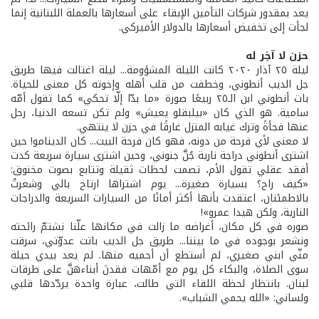
يعد بمقدور شركات التأمين الإبقاء على أسعارها بالعملة اللبنانية إنما
لجأت إلى تخفيض أسعارها بالدولار الأميركي.
حزن لا آخِر له
ليلة ٢٥ آذار ٢٠٢٠ كانت الليلة المشؤومة... ليلة اغتالت فيها طريق
جل الديب أنطوني، وخطفت من قلب أهله وإخوته كل معنى للحياة.
بات أنطوني ابن الـ٢٥ ربيعًا صورة «ما بدّا إلّا تحكي» كما تقول أمّه
سامية. هو الذي كان «بيلبقلو يعيش» ولم تكن تسعه الدنيا، رحل
عنها فجأةً وترك غيابه المنزل غارقًا في حزن لا ينتهي.
لا معنى لأي فرحة من دونه، فهو كان فرحة البيت... كان الدينامو! حين
اشترى أنطوني دراجة نارية جُنَّ جنوني، وحين اشترى سيارة سريعة كدت
أفقد عقلي تقول الأم، تصمت لحظات ثقيلة وتتابع بصوت مخنوق:
«كيف راح؟ بسيارة صغيرة... يوم اشتراها ارتاح بالي وشعرتُ
بالاطمئنان، اعتقدت بأنها أكثر أمانًا من السيارات السريعة والدراجات
النارية، ولكن هيدا عمرو»!
صوره في كل مكان، أغراضه ما زالت في مكانها علّنا نشتمّ رائحته
ونشعر بوجوده في ما بيننا... طريق جل الديب باتت عدوّتي، سرقت
منّي ابني صغيري، لم أستطع أن أحميه منها. لم يعد بيدي حيلة
سوى الصلاة، والبكاء كل يوم مع أمّهات فقدنَ أبناءهنَّ على طرقات
لبنان. بانتظار لحظة اللقاء التي طالت، عبارة واحدة يردّدها قلبي
ولساني: «الله يحمي الشباب».