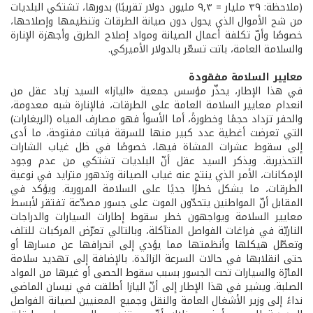
(ملاحظة: ٣٩ مليار = ٩,٣ مليون دولار تقريبًا) بدورها، تشتكي البلديات
من شح الأموال الذي يحول دون صيانة الطرقات وتنظيمها وإصلاحها،
خصوصًا وأنّ تكلفة أعمال الصيانة ومواد إصلاح الطرق وأجهزة الإنارة
والسلامة العامة، باتت تسعّر بالدولار الأميركي.
معايير السلامة مفقودة
في هذا الإطار، يحذّر مؤسس جمعية «اليازا» السيد زياد عقل من
انعدام معايير السلامة العامة على الطرقات، فالإنارة شبه معدومة،
والحفر تزداد حجمًا وخطورةً، أما الأسوأ فهو مصارف المياه (الريغارات)
التي تعرضت أغطية عدد كبير منها للسرقة فباتت مفتوحة، ما أدى
إلى سقوط عشرات المشاة فيها، خصوصًا في ظل غياب الشارات
التحذيرية. ويذكر السيد عقل أنّ البلديات تشتكي من عدم وجود
الإمكانات، الأمر الذي ينتج عنه غياب الصيانة وتدهور متزايد في نوعية
الطرقات، ما يشكل خطرًا جديًا على السلامة المرورية. ويؤكد في
المقابل أنّ المواطنين يتحدّون الموت على جسور مصدّعة تفتقر لأبسط
معايير السلامة ويواجهون خطر سقوط إطارات السيارات والدراجات
الناريّة في فراغات الفواصل المتآكلة، وبالتالي تعرّض المركبات للتلف
وتعطّل هيكلها وأنظمتها مما يؤدي إلى انحرافها عن مسارها أو
حتى انقلابها في حالات السرعة الزائدة. بالإضافة إلى تهديد سلامة
المارّة والسيارات تحت الجسور بسبب سقوط الحصى أو غيرها من المواد
الصلبة. ويشير في هذا الإطار إلى أنّ اليازا أطلقت في نيسان الماضي
نداءً إلى وزير الأشغال العامة والنقل وجميع المعنيين لصيانة الفواصل