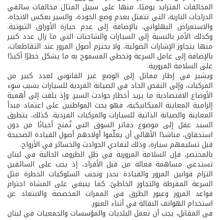
المخالفات المتزايد يوميًا، منها على سبيل المثال مخالفات سائقي
الدراجات النارية، التي تتمثل بعدم وضع الخوذة، والسير بعكس الاتجاه،
والاستعراض البهلواني، بالإضافة إلى عدم حيازة الأوراق الثبوتية.
وكذلك الأمر بالنسبة إلى السيارات والشاحنات التي ما زال عدد كبير
منها يتجاوز الإشارات الضوئية، ولا يحترم أصول المرور عند التقاطعات،
بالإضافة إلى عامل السرعة وتخطي المسموح به ما يشكل خطرًا أكيدًا
على السلامة المرورية.
ويشير في إطار مماثل إلى الوضع غير القانوني لعدد كبير من
المركبات، وإلى النقص الحاد في الصيانة الفردية للسيارات بسبب سوء
الأوضاع الاقتصادية ما يزيد أخطار حوادث السير. وإذ يلفت إلى أهمية
إلزامية المعاينة الميكانيكية، فهو يحث المواطنين على اعتماد مبدأ
المعاينة والصيانة الذاتية للسيارات والمركبات الفردية. كذلك، يتطرق
السيد عقل إلى موضوع دفاتر السوق التي تُمنح أحيانًا من دون
استحقاق، مناشدًا الأهالي أن يعلّموا أولادهم أصول القيادة الصحيحة
قبل تسليمهم سيارة، وذلك لتفادي الحوادث والخسائر في الأرواح.
بالمختصر، فإن السلامة المرورية في ظل الظروف الحالية في لبنان
تستدعي مساهمة فعالة من قبل الأفراد، إذ يجب على السائقين
التزام قوانين المرور والقيادة بحذر وتجنب السلوكيات الخطرة مثل
السرعة المفرطة والتجاوز الخاطئ. كما ينبغي على المشاة احترام
قواعد المرور وعبور الطرق في الممرات المخصصة والابتعاد عن
استخدام الهواتف النقالة في أثناء العبور.
في المقابل، يجب أن تعمل البلديات والمؤسسات والجمعيات في لبنان