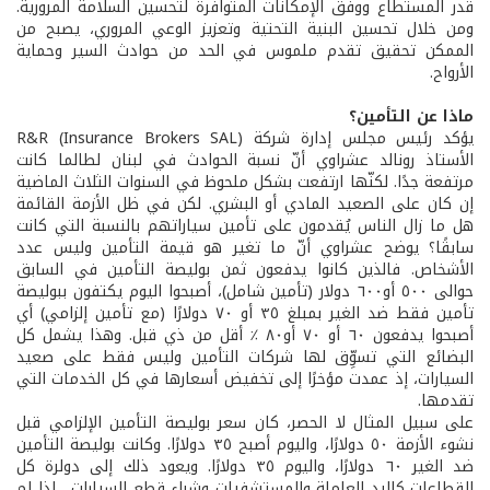
قدر المستطاع ووفق الإمكانات المتوافرة لتحسين السلامة المرورية.
ومن خلال تحسين البنية التحتية وتعزيز الوعي المروري، يصبح من
الممكن تحقيق تقدم ملموس في الحد من حوادث السير وحماية
الأرواح.
ماذا عن التأمين؟
يؤكد رئيس مجلس إدارة شركة (R&R (Insurance Brokers SAL
الأستاذ رونالد عشراوي أنّ نسبة الحوادث في لبنان لطالما كانت
مرتفعة جدًا. لكنّها ارتفعت بشكل ملحوظ في السنوات الثلاث الماضية
إن كان على الصعيد المادي أو البشري. لكن في ظل الأزمة القائمة
هل ما زال الناس يُقدمون على تأمين سياراتهم بالنسبة التي كانت
سابقًا؟ يوضح عشراوي أنّ ما تغير هو قيمة التأمين وليس عدد
الأشخاص. فالذين كانوا يدفعون ثمن بوليصة التأمين في السابق
حوالى ٥٠٠ أو٦٠٠ دولار (تأمين شامل)، أصبحوا اليوم يكتفون ببوليصة
تأمين فقط ضد الغير بمبلغ ٣٥ أو ٧٠ دولارًا (مع تأمين إلزامي) أي
أصبحوا يدفعون ٦٠ أو ٧٠ أو٨٠ ٪ أقل من ذي قبل. وهذا يشمل كل
البضائع التي تسوِّق لها شركات التأمين وليس فقط على صعيد
السيارات، إذ عمدت مؤخرًا إلى تخفيض أسعارها في كل الخدمات التي
تقدمها.
على سبيل المثال لا الحصر، كان سعر بوليصة التأمين الإلزامي قبل
نشوء الأزمة ٥٠ دولارًا، واليوم أصبح ٣٥ دولارًا. وكانت بوليصة التأمين
ضد الغير ٦٠ دولارًا، واليوم ٣٥ دولارًا. ويعود ذلك إلى دولرة كل
القطاعات كاليد العاملة والمستشفيات وشراء قطع السيارات... لذا لم