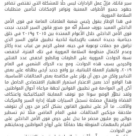
سير قاتلة، فإنّ عمل الرادارات ليس حلًا للمشكلة التي تقتضي تضافر
جهود جميع الأطراف المعنية وتوافر الإمكانات لتأمين متطلبات
السلامة المرورية.
في هذا الإطار يقول رئيس شعبة العلاقات العامة في قوى الأمن
الداخلي العميد جوزف مسلّم أنّه مع صدور قانون السير الجديد، نجحت
قوى الأمن الداخلي خلال الأعوام الممتدة بين ٢٠١٥ و٢٠١٩ في خلق
دينامية جديدة اتصفت بالإيجابية لناحية تطبيق قانون السير الذي
ترافق مع حملات توعوية في حينه. فعلى الرغم من غياب عدة ركائز
وعدم اكتمال منظومة السلامة المرورية في تلك الفترة، انخفضت
نسبة الحوادث المرورية على الطرقات وبالطبع انخفض عدد القتلى
والجرحى بسبب هذه الحوادث. ومع بدء الحراك الشعبي في العام
٢٠١٩، وانهيار العملة اللبنانية، برز واقع جديد أرخى بظلاله على بعض
التدابير ولكن من دون أن يؤثر على مكافحة بعض المخالفات الأساسية.
هذا الواقع أخذ بعين الاعتبار استمرار الانهيار الاقتصادي الحاصل ما
أدّى إلى المواءمة في تطبيق القوانين لجهة مراعاة أحوال المواطنين.
ولقد تطوَّر الوضع سوءًا مع توقف المعاينة الميكانيكية واعتكاف
القضاة وإقفال مصلحة تسجيل السيارات هيئة إدارة السير والمركبات
والآلات... ما أثّر على تطبيق القانون بشكل أكبر من دون أن تتوقف
ملاحقة مرتكبي المخالفات. ففي العام الماضي مثلًا تم تسطير
حوالى ربع مليون محضر ما يدل على حرص قوى الأمن الداخلي على
القيام بالمهمات المنوطة بها حفاظًا على أرواح المواطنين وحمايتهم
من الحوادث.