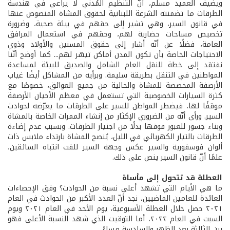
ويضيف العميد مسلّم، أنّ التنظيم المُدني لا يراعي في هندسة
الطرقات ما تضمنته الشرعة اللبنانية لحقوق المشاة المنصوص عنها
في قانون السير، وهي تشير إلى حقهم في بيئة صحية، وضرورة
تخصيص مساحات حضارية لهم، وحقهم في استعمال المرافق
العامة، فضلًا عن أنّه أشار إلى حقوق المسنين والأولاد وذوي
الاحتياجات الخاصة بأن تكون المدن أماكن تيسّر لهم... كما أوضح أنّنا
نفتقد إلى خطة للنقل العام الشامل والصديق للبيئة لمساعدة
المواطنين في التنقل بطريقة سليمة. وبرأيه من المشاكل أيضًا غياب
الأرصفة المخصصة للمشاة والخالية من جميع العوائق، خصوصًا مع
كثرة السيارات الخصوصية التي تستعمل في معظم الأحيان الأرصفة
موقفًا لها، فيضطر المواطن للسير على الطرقات ما يعرّضه لحوادث
السير. ورأى أنّه من الضروري الإكثار من إنشاء الممرات الخاصة بالمشاة
وبناء جسور للعبور فوقها بدلًا من اجتياز الطرقات. وبسبب عدم إضاءة
الطرقات بالتيار الكهربائي في الليل، يُنصح المشاة بارتداء ملابس ذات
ألوان فوسفورية والسير عكس وجهة السير للفت انتباه السائقين،
علمًا أنّ قانون السير ينص على ذلك.
العطلة قد تتحول إلى مأساة
ما هي الأيام التي تشهد أعلى نسبة من الحوادث؟ وفق الإحصاءات
العائدة للعامين الماضيين، نجد أنّ العدد الأكبر من الحوادث في العام
٢٠٢١ حصل خلال العطلة الأسبوعية، يوم الأحد في العام ٢٠٢١ ويوم
السبت في العام ٢٠٢٢، أما التوقيت الذي شهد النسبة الأعلى فهو
بين الثالثة بعد الظهر والسادسة مساءً.