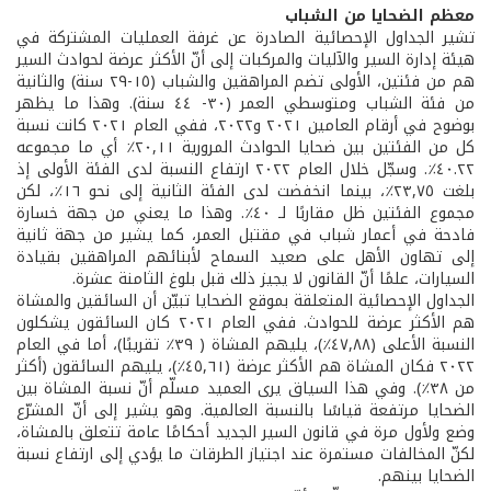
معظم الضحايا من الشباب
تشير الجداول الإحصائية الصادرة عن غرفة العمليات المشتركة في
هيئة إدارة السير والآليات والمركبات إلى أنّ الأكثر عرضة لحوادث السير
هم من فئتين، الأولى تضم المراهقين والشباب (١٥-٢٩ سنة) والثانية
من فئة الشباب ومتوسطي العمر (٣٠- ٤٤ سنة). وهذا ما يظهر
بوضوح في أرقام العامين ٢٠٢١ و٢٠٢٢، ففي العام ٢٠٢١ كانت نسبة
كل من الفئتين بين ضحايا الحوادث المرورية ٢٠,١١٪ أي ما مجموعه
٤٠.٢٢٪. وسجّل خلال العام ٢٠٢٢ ارتفاع النسبة لدى الفئة الأولى إذ
بلغت ٢٣,٧٥٪، بينما انخفضت لدى الفئة الثانية إلى نحو ١٦٪، لكن
مجموع الفئتين ظل مقاربًا لـ ٤٠٪. وهذا ما يعني من جهة خسارة
فادحة في أعمار شباب في مقتبل العمر، كما يشير من جهة ثانية
إلى تهاون الأهل على صعيد السماح لأبنائهم المراهقين بقيادة
السيارات، علمًا أنّ القانون لا يجيز ذلك قبل بلوغ الثامنة عشرة.
الجداول الإحصائية المتعلقة بموقع الضحايا تبيّن أن السائقين والمشاة
هم الأكثر عرضة للحوادث. ففي العام ٢٠٢١ كان السائقون يشكلون
النسبة الأعلى (٤٧,٨٨٪)، يليهم المشاة ( ٣٩٪ تقريبًا)، أما في العام
٢٠٢٢ فكان المشاة هم الأكثر عرضة (٤٥,٦١٪)، يليهم السائقون (أكثر
من ٣٨٪). وفي هذا السياق يرى العميد مسلّم أنّ نسبة المشاة بين
الضحايا مرتفعة قياسًا بالنسبة العالمية. وهو يشير إلى أنّ المشرّع
وضع ولأول مرة في قانون السير الجديد أحكامًا عامة تتعلق بالمشاة،
لكنّ المخالفات مستمرة عند اجتياز الطرقات ما يؤدي إلى ارتفاع نسبة
الضحايا بينهم.