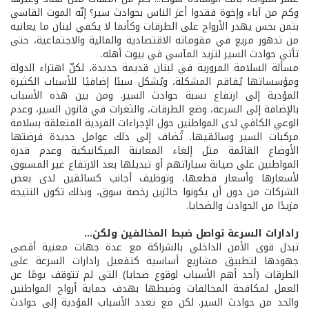
وكم من آباء وإخوة فقدوا أعز الناس بحوادث سير؟ إنّه الموت القاسي
بثمن بخس يهدر الأرواح على الطرقات وكأنما لا يكفي لبنان ما يعانيه
من تدهور مريع في مقوماته الاقتصادية والمالية والاجتماعية، حتى
تأتي حوادث السير لتزيد المآسي في بيوت أهله.
مسألة السلامة المرورية في لبنان قديمة جديدة، لكنّ اهتراء الدولة
ومؤسساتها يُفاقم المشكلة، ويُشكل سببًا إضافيًا للأسباب الكثيرة
المؤدية إلى ارتفاع نسبة حوادث السير. ومن بين هذه الأسباب
بالإضافة إلى السرعة، وضع الطرقات، والثغرات في قانون السير، وعدم
الوعي الكافي لدى المواطنين حول الإجراءات الفردية المتعلقة بسلامة
مركبات السير وسائقيها. تُضاف إلى ذلك عوامل جديدة فرضتها
الأوضاع القائمة مثل إلغاء المعاينة الميكانيكية وعدم قدرة
المواطنين على صيانة سياراتهم أو تبديلها بعد الارتفاع غير المسبوق
لأسعارها وأسعار قطعها، وتوظيف أجانب كسائقين لدى بعض
الشركات من دون أن يكونوا حائزين رخصة سوق، وبذلك تكون النتيجة
مزيدًا من الحوادث والضحايا.
رادارات السرعة تواصل ضبط المخالفين ولكن...
تبذل قوى الأمن الداخلي بالشراكة مع عدة جهات معنية أقصى
جهودها لتطبيق مشاريع أساسية كتفعيل رادارات السرعة على
الطرقات (أحد أهم الأسباب لوقوع ضحايا) التي لم تتوقف يومًا عن
العمل لمكافحة المخالفات وضبطها بهدف حماية أرواح المواطنين
والحد من حوادث السير. لكن مع تعدد الأسباب المؤدية إلى حوادث