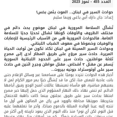
العدد 455 - تموز 2023
حوادث السير في لبنان... الموت بثمن بخس!
إعداد: جان دارك أبي ياغي وريما سليم
تُشكّل السلامة المرورية في لبنان موضوع بحث دائم في
مختلف الظروف والأوقات كونها تشكل تحديًا جديًا للسلامة
العامة، فالحوادث المرورية هي من الأسباب الرئيسية للإصابات
والوفيات وخصوصًا في صفوف الشباب اللبناني.
وحوادث السير المميتة في لبنان تكاد تكون من ثوابت الحياة
المريرة. حادث سير مروّع على طريق المطار أدى إلى مصرع
ثلاثة مواطنين، حادث سير على الحدود اللبنانية السورية
يُسفر عن مقتل ٣ أشخاص، مقتل مواطن وجرح اثنين في حادث
سير على أوتوستراد جونيه بيروت...
أخبار هذه الحوادث تتردد يوميًا على مسامعنا عبر وسائل الإعلام حتى
باتت عادية للبعض منا، لكن ما قد يُشكّل خبرًا يمر مرور الكرام لمن لا
يعنيهم مباشرة، هو مأساة تعيشها عائلات أصبح الوجع رفيق أيامها
الدائم. لم تنسَ نهاد ذلك النهار المشؤوم الذي حمل إليها خبر مصرع
ابنتها بحادث سير على طريق عجلتون بينما كانت ذاهبة للاحتفال
بتخرجها. صورتها محاطة بالورود في ركن من الصالون هي أول ما
تتجه إليه عينا الوالدة المبللة بالدموع صباحًا، وآخر ما تغلقهما عليه
قبل النوم. لكن أي نوم؟ منذ ذلك اليوم الذي يعود تاريخه إلى أكثر من
عشر سنوات، باتت الوسادة شوكًا... كم من أمهات مثل نهاد وغيرها