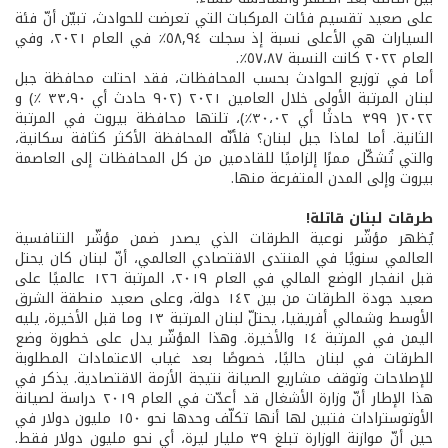
على صعيد تقسيم فئات المركبات التي تعرضت للحوادث، تبيّن أنّ فئة
السيارات هي الأعلى نسبة إذ سجلت ٥٨,٩٤٪ في العام ٢٠٢١، وفي
العام ٢٠٢٢ كانت النسبة ٥٧،٨٧٪.
أما في توزيع الحوادث بحسب المحافظات، فقد احتلت محافظة جبل
لبنان المرتبة الأولى خلال العامين ٢٠٢١ (٩٠٢ حادث أي ٣٣،٩٠ ٪) و
٢٠٢٢( ٣٩٩ حادثًا أي ٣٠،٠٢٪)، تلتها محافظة بيروت في المرتبة
الثانية. أما لماذا جبل لبنان؟ فلأنّه المحافظة الأكثر كثافة سكانية،
والتي تُشكّل ممرًا إلزاميًا للقادمين من كل المحافظات إلى العاصمة
بيروت وإلى المدن المتفرعة منها.
طرقات لبنان قاتلة!
يُظهر مؤشّر نوعية الطرقات الذي يصدر ضمن مؤشّر التنافسية
العالمي سنويًا في المنتدى الاقتصادي العالمي، أنّ لبنان كان يحتل
قبل انفجار الوضع المالي في العام ٢٠١٩، المرتبة ١٢٦ عالميًا على
صعيد جودة الطرقات من بين ١٤٢ دولة، وعلى صعيد منطقة الشرق
الأوسط وشمالي أفريقيا، يحتلّ لبنان المرتبة ١٣ وما قبل الأخيرة، يليه
اليمن في المرتبة ١٤ والأخيرة. وهذا المؤشّر يدل على خطورة وضع
الطرقات في لبنان حاليًا، خصوصًا بعد غياب الاعتمادات المطلوبة
للإصلاحات وتوقف مشاريع الصيانة نتيجة الأزمة الاقتصادية. يذكر في
هذا الإطار أنّ وزارة الأشغال قد أعدّت في العام ٢٠١٩ دراسة لصيانة
الأوتوسترادات فتبين لها أنها تكلّف وحدها نحو ١٥٠ مليون دولار في
حين أنّ موازنة الوزارة تبلغ ٣٩ مليار ليرة، أي نحو مليون دولار فقط.