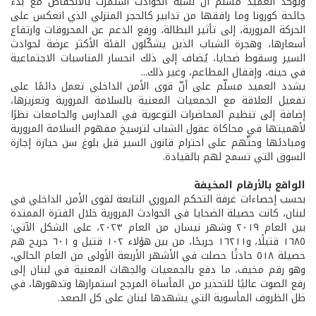
ويؤكد العميد مسلّم أنّ نسبة الحوادث استمرت بالانخفاض مع بدء
جائحة كورونا وما رافقها من تدابير كالحجر المنزلي الذي انعكس على
الحركة المرورية، إلى تأثير البطالة، ورفع الدعم عن المحروقات وارتفاع
أسعارها، وهجرة الشباب الذين يشكّلون الفئة الأكثر عرضة لحوادث
السير وسقوط ضحايا، يُضاف إلى ذلك انحسار المناسبات الاجتماعية
في حينه، وإقفال المطاعم، وغير ذلك...
يشدد العميد مسلّم على أنّ قوى الأمن الداخلي تعمل دائمًا على
تفعيل العلاقة مع الجمعيات المعنية بالسلامة المرورية وتعزيزها،
إضافة إلى تنظيم المحاضرات التوعوية في المدارس والجامعات نظرًا
لأهميتها في محاكاة عقول الشباب لترسيخ مفهوم السلامة المرورية
ومبادئها وحثّهم على احترام قانون السير قبل بلوغ سن حيازة إجازة
السوق التي تسمح لهم بالقيادة.
الواقع بالأرقام المخيفة
بحسب إحصاءات غرفة التحكم المروري التابعة لقوى الأمن الداخلي في
لبنان، كانت حصيلة الضحايا في الحوادث المرورية خلال الفترة الممتدة
بين العام ٢٠١٩ وشهر نيسان من العام ٢٠٢٣، على الشكل الآتي:
١٦٨٥ قتيلًا، و١٦٢١١ جريحًا، من بين هؤلاء ١٠٢ قتيل و ٦٠١ جريح هم
حصيلة ٥١٨ حادثًا حصلت في الأشهر الأربعة الأولى من العام الحالي،
وهو رقم مخيف، ما دفع بالجمعيات والجهات المعنية في لبنان إلى
رفع الصوت عاليًا للتحذير من المأساة المرجح استمرارها وتدهورها، في
ظل الظروف المأسوية التي يشهدها لبنان على كل الصعد.