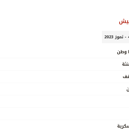
جيش
ا وطن
نئة
قف
ن
كرية