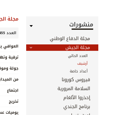
مجلة ال
منشورات
العدد 455 - تموز 2023
مجلة الدفاع الوطني
العوافي ي
مجلة الجيش
العدد الحالي
ترقية وته
أرشيف
جولة ومو
أعداد خاصة
فيروس كورونا
من الميدا
السلامة المرورية
اجتماع
إحذروا الألغام
تخريج
برنامج الجندي
يوميات عس