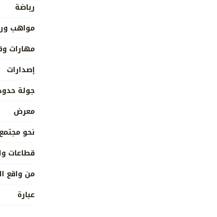
رياضة
مواهب ورع
مهارات وق
إصدارات
جولة حدود
معرض
نحو مجتمع
قطاعات وا
من واقع ال
عبارة