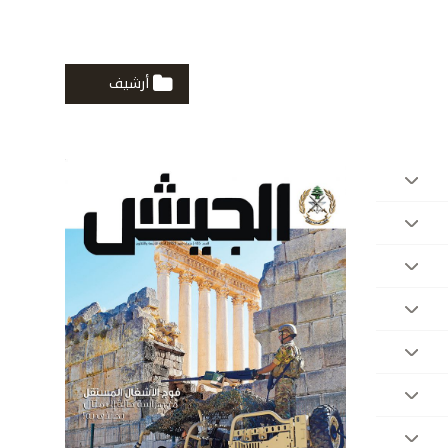
أرشيف