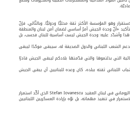
ل تأمين المواد الغذائية والمستلزمات الطبية والمحروقات وقطع
ديّة.
رار وهو المؤسسة الأكثر ثقة محليًّا ودوليًّا. وبالتّالي، فإنّ
أكيد «أنّ وحدة الجيش أمرٌ أساسي لضمان أمن لبنان والمنطقة
ر هذا وأشدّد عليه: وحدة الجيش ليست أساسية للبنان فحسب، بل
م الشعب اللبناني والدول الصديقة له، سيبقى موحّدًا ليبقى
ائية التي بذلتموها والتي قدّمتها بلادكم ليبقى الجيش قادرًا
اب اللبناني ثقته ببلده، كان وعده للبنانيين أن يبقى الجيش
في المقابل كانت لرابطة الملحقين العسكريين كلمة ألقاها باسمهم الملحق العسكري الروماني في لبنان العقيد Stefan Iovanescu الذي أكّد استمرار
رار في تنفيذ مهماته، بل نوّه بإرادة العسكريين اللبنانيين