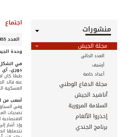
اجتماع
منشورات
العدد 455 - تموز 2023
مجلة الجيش
وحدة الجي
العدد الحالي
في الشكل، 
أرشيف
دوري، أي أ
أعداد خاصة
طبعًا كان ل
عنه قائد ال
مجلة الدفاع الوطني
العسكرية ال
أناشيد الجيش
أصعب من ا
السلامة المرورية
وفي السياق 
تضحيات العس
إحذروا الألغام
الاقتصادية ا
وإذ أشار إل
برنامج الجندي
تتحملها انط