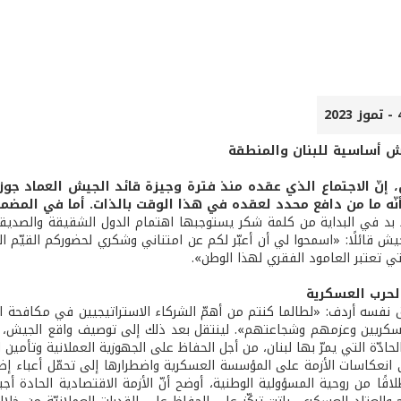
ش أساسية للبنان والمنطقة
إنّ الاجتماع الذي عقده منذ فترة وجيزة قائد الجيش العماد جو
نّه ما من دافع محدد لعقده في هذا الوقت بالذات. أما في المضمون
ا بد في البداية من كلمة شكر يستوجبها اهتمام الدول الشقيقة والصديقة
جيش قائلًا: «اسمحوا لي أن أعبّر لكم عن امتناني وشكري لحضوركم القيّم
تي تعتبر العامود الفقري لهذا الوطن».
لحرب العسكرية
نفسه أردف: «لطالما كنتم من أهمّ الشركاء الاستراتيجيين في مكافحة ا
كريين وعزمهم وشجاعتهم». لينتقل بعد ذلك إلى توصيف واقع الجيش، ال
لحادّة التي يمرّ بها لبنان، من أجل الحفاظ على الجهوزية العملانية وتأمين 
ى انعكاسات الأزمة على المؤسسة العسكرية واضطرارها إلى تحمّل أعباء إض
لاقًا من روحية المسؤولية الوطنية، أوضح أنّ الأزمة الاقتصادية الحادة