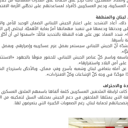
 والعتاد العسكري، باتت تركّز على الحفاظ على القدرات العملانيّة من خلا
ت العسكرية، ودعم العسكريين كأفراد لمساعدتهم على تخطّي الأزمة الاقتصا
 لبنان والمنطقة
لك، أعاد التشديد على اعتبار الجيش اللبناني الضمان الوحيد للأمن والاستق
ى وحدتها ودعمها في تنفيذ مهماتها أمرٌ بغاية الأهميّة. ليخلص إلى الت
». شدد العماد عون على هذه النقطة بالتحديد قائلًا: «اسمحوا لي أن أكرّ
ة بأسرها.
شدّة أنّ الجيش اللبناني سيستمر بفضل عزم عسكرييه وإصرارهم، وبفضل دع
ًا».
باسمه وباسم كلّ عناصر الجيش اللبناني، للحضور منوهًا بالجهود «الاستثن
لى أمن البلاد واستقرارها».
عن أمله بتعافي لبنان وشعبه بأسرع وقتٍ ممكن، وبالأخصّ باسترجاع الشب
ًا موحّدًا في وجه كلّ الإشاعات وكلّ الافتراءات».
ادة والاحتراف
قة التي يمثلها الملحقون في دعم الجيش بمختلف السبل لتمكينه من الاستم
تضحياتهم لحماية لبنان، رغم الصعوبات الكبيرة التي يتعرضون لها.