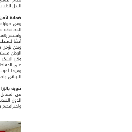
نظام التسلّح
البدل للآليا
ضمانة لأمن
وفي موازاة ذ
المحافظة عل
واستقرارهما
أيضًا للمنطق
ونحن نؤمن ب
الوطن مستقرّ
وكرر الشكر 
على الحفاظ ع
وفيما أعرب 
اللبناني واحد
تنويه بالإر
الدول الصدي
واحترافهم و