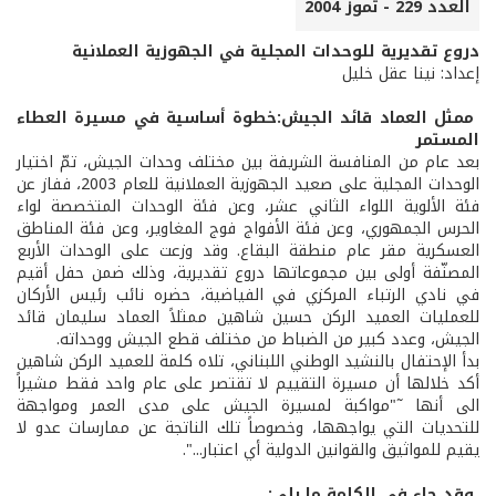
العدد 229 - تموز 2004
دروع تقديرية للوحدات المجلية في الجهوزية العملانية
إعداد: نينا عقل خليل
ممثل العماد قائد الجيش:خطوة أساسية في مسيرة العطاء
المستمر
بعد عام من المنافسة الشريفة بين مختلف وحدات الجيش، تمّ اختيار
الوحدات المجلية على صعيد الجهوزية العملانية للعام 2003، ففاز عن
فئة الألوية اللواء الثاني عشر، وعن فئة الوحدات المتخصصة لواء
الحرس الجمهوري، وعن فئة الأفواج فوج المغاوير، وعن فئة المناطق
العسكرية مقر عام منطقة البقاع. وقد وزعت على الوحدات الأربع
المصنّفة أولى بين مجموعاتها دروع تقديرية، وذلك ضمن حفل أقيم
في نادي الرتباء المركزي في الفياضية، حضره نائب رئيس الأركان
للعمليات العميد الركن حسين شاهين ممثلاً العماد سليمان قائد
الجيش، وعدد كبير من الضباط من مختلف قطع الجيش ووحداته.
بدأ الإحتفال بالنشيد الوطني اللبناني، تلاه كلمة للعميد الركن شاهين
أكد خلالها أن مسيرة التقييم لا تقتصر على عام واحد فقط مشيراً
الى أنها ˜"مواكبة لمسيرة الجيش على مدى العمر ومواجهة
للتحديات التي يواجهها، وخصوصاً تلك الناتجة عن ممارسات عدو لا
يقيم للمواثيق والقوانين الدولية أي اعتبار...".
وقد جاء في الكلمة ما يلي: