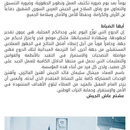
يوماً بعد يوم ضرورة تكثيف العمل وتطوير الجهوزية، وضرورة التنسيق
والتعاون مع رفاق السلاح في الجيش العربي السوري الشقيق دفاعاً
عن الأرض والكرامة، وحفظاً للأمن والأمان وسلامة الجميع.
أيها الضباط
إن الدروع التي توزّع اليوم على وحداتكم المجلية، هي عربون تقدير
لجهودها، وشهادة لتضحياتها، فلتكن موضع فخر واعتزاز لديكم من
جهة، وحافزاً قوياً من أجل إعطاء أفضل النتائج في الجهوز العملاني
المستقبلي من جهة أخرى. أما الترجمة الميدانية لتلك الدروع فهي
مواصلة التضحيات والاستمرار في التقيد بالأنظمة والقوانين
والتعليمات التي تحمل في متنها الدلائل الكافية للعمل الجيد على
كل صعيد، ولدى كل فرد من أبناء هذه المؤسسة.
باسم العماد ميشال سليمان قائد الجيش أهنئ الفائزين، وأهنئ
الوحدات المشاركة كافة على النشاط المتقدم الذي أبدته، وأتمنى أن
يزخر العام المقبل بالمزيد من العطاء لبلوغ الأهداف المنشودة في
الأمن والإستقرار، وحماية التراب الوطني.
عشتم عاش الجيش