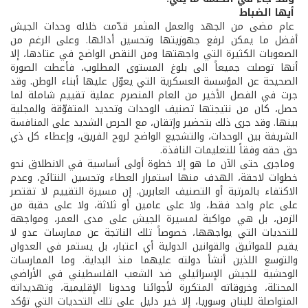
أيها الضباط
عام مضى من الجهد والعمل المثمر قدّمت خلاله وحدات الجيش
أفضل ما يمكن لرفع جهوزيتها وتحسين أدائها. وعلى الرغم من
الصعوبات الكثيرة التي واجهتها ومن النقص الواضح في عتادها، إلا
أنها توصلت جميعاً الى بلوغ المستوى المطلوب، فأعطت الصورة
الصحيحة عن المؤسسة العسكرية التي يعوّل عليها أبناء الوطن. وقد
جرت في الفصل الأخير من العام المنصرم عملية تقييم شاملة لما
حصل، كان من نتيجتها تصنيف الوحدات وتحديد المتفوّقة والمجلية
بينها. وقد جرى ذلك بتحضير وإتقان، مع الحرص الشديد على المنافسة
الشريفة بين الوحدات، والتشجيع الواضح لروح الفريق، وإعطاء كل ذي
حق حقه وفقاً للتعليمات النافذة.
وماجرى حتى الآن ما هو إلا خطوة أولى أساسية في الانطلاق نحو
خطوات لاحقة، الهدف منها استمرار العطاء وتحسين النتائج، وعدم
الاكتفاء بالمرتبة أو التصنيف العابرين. إن مسيرة التقييم لا تقتصر
على عام واحد فقط، ولا على عامين أو ثلاثة، ولا على حقبة من
الزمن، بل هي مواكبة لمسيرة الجيش على مدى العمر، ومواجهة
للتحديات التي يواجهها، خصوصاً تلك الناتجة عن ممارسات عدو لا
يقيم للمواثيق والقوانين الدولية أي اعتبار، بل يستمر في العدوان
والتوسع اللذين أنشأ دولته عليهما منذ البداية. وما الممارسات
الوحشية للجيش الإسرائيلي ضد الشعب الفلسطيني في الأراضي
المحتلة، وخروقاته المتكررة لأجوائنا وحدونا الإقليمية، وتهديداته
المتواصلة للبنان وسوريا، إلا خير دليل على تلك التحديات التي تؤكد