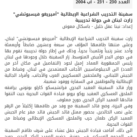
العدد 230 - 231 - آب 2004
سفينة التدريب الشراعية الإيطالية "أميريغو فيسبوتشي"
زارت لبنان في جولة تدريبية
إعداد: نينا عقل خليل - باسكال معوض
زارت سفينة التدريب الشراعية الإيطالية "أميريغو فيسبوتشي" لبنان،
وعلى متنها طاقمها المؤلف من سبعة وعشرين ضابطاً وأربعمئة
وأحد عشر رتيباً وتلميذاً بحرياً، وذلك في إطار جولة تدريبية تقوم بها
في حوض البحر الأبيض المتوسط. زار السفينة خلال وجودها في لبنان
رئيس الجمهورية العماد إميل لحود (التفاصيل في مكان آخر من
العدد) الى الديبلوماسيين الأجانب المعتمدين في لبنان، وضباط من
الجيش اللبناني، والملحقين العسكريين العرب والأجانب، وأفراد الجالية
الإيطالية والموظفين في السفارة ووفود شعبية.
وزار قائد السفينة العقيد البحري فرانشيسكو كارلو بوتوني يرافقه
الملحق العسكري العقيد روكو برونو قيادة القوات البحرية حيث التقوا
قائدها العميد الركن البحري جورج معلوف.
وفي اليرزة، وضع قائد السفينة مع وفد من طاقمها إكليلاً من الزهر
على نصب الخالدين، بحضور ممثل قائد الجيش قائد مقر عام الجيش
العميد الركن طعان حرب والملحق العسكري الإيطالي وضباط من
القوات البحرية.
الى ذلك، أقامت قيادة الجيش حفل عشاء على شرف طاقم السفينة
في المجمع العسكري في جونية، حضره العميد الركن البحري جورج