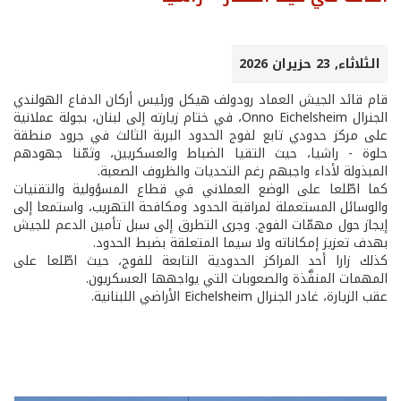
الثلاثاء, 23 حزيران 2026
قام قائد الجيش العماد رودولف هيكل ورئيس أركان الدفاع الهولندي
الجنرال Onno Eichelsheim، في ختام زيارته إلى لبنان، بجولة عملانية
على مركز حدودي تابع لفوج الحدود البرية الثالث في جرود منطقة
حلوة - راشيا، حيث التقيا الضباط والعسكريين، وثمّنا جهودهم
المبذولة لأداء واجبهم رغم التحديات والظروف الصعبة.
كما اطّلعا على الوضع العملاني في قطاع المسؤولية والتقنيات
والوسائل المستعملة لمراقبة الحدود ومكافحة التهريب، واستمعا إلى
إيجاز حول مهمّات الفوج. وجرى التطرق إلى سبل تأمين الدعم للجيش
بهدف تعزيز إمكاناته ولا سيما المتعلقة بضبط الحدود.
كذلك زارا أحد المراكز الحدودية التابعة للفوج، حيث اطّلعا على
المهمات المنفَّذة والصعوبات التي يواجهها العسكريون.
عقب الزيارة، غادر الجنرال Eichelsheim الأراضي اللبنانية.