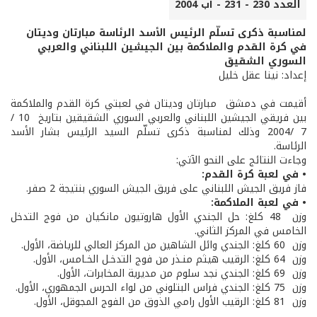
العدد 230 - 231 - آب 2004
لمناسبة ذكرى تسلّم الرئيس الأسد الرئاسة مبارتان وديتان
في كرة القدم والملاكمة بين الجيشين اللبناني والعربي
السوري الشقيق
إعداد: نينا عقل خليل
أقيمت في دمشق ­ مبارتان وديتان في لعبتي كرة القدم والملاكمة
بين فريقي الجيشين اللبناني والعربي السوري الشقيقين بتاريخ 10 /
7 /2004 وذلك لمناسبة ذكرى تسلّم السيد الرئيس بشار الأسد
الرئاسة.
وجاءت النتائج على النحو الآتي:
• في لعبة كرة القدم:
فاز فريق الجيش اللبناني على فريق الجيش السوري بنتيجة ­2 صفر.
• في لعبة الملاكمة:
وزن 48 كلغ: حل الجندي الأول هاروتيون مانكيان من فوج التدخل
الخامس في المركز الثاني.
وزن 60 كلغ: الجندي وائل الشاهين من المركز العالي للرياضة، الأول.
وزن 64 كلغ: الرقيب هيثم منـذر من فوج التدخـل الخـامس، الأول.
وزن 69 كلغ: الجندي نجد سلوم من مديرية المخابرات، الأول.
وزن 75 كلغ: الجندي فراس البتلوني من لواء الحرس الجمهوري، الأول.
وزن 81 كلغ: الرقيب الأول رامي الذوق من الفوج المجوقل، الأول.