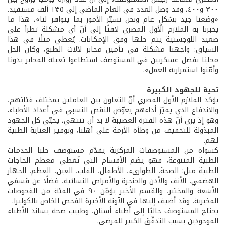
٣٠٠ و٤٠٠، وقد وصل العدد في العام الماضي إلى ١٣٥ ألف مستفيد.
«وضعنا جيد بشكلٍ عام ونحن نسيّر الأمور بما يتوافر لنا»، هذا ما
يخبرنا به الملازم الأول المصري لافتًا إلى أنّ أي مشكلة تطرأ على
صعيد اللوجستية يتم حلها وفق الإمكانات. يُعطي مثلًا في هذا
السياق: واجهنا مشكلة في تأمين محابر لآلات الطبع، وكان الحل
محليًا بفضل عسكريين في المستوصف استطاعوا تعبئة المحابر يدويًا
وأمّنوا استمرارية العمل».
تحية للجهود الكبيرة
يؤكد الملازم الأول المصري أنّ التعاون بين العاملين بمختلف فئاتهم،
والاندفاع الذي يميّز أداءهم يعوّض النقص النسبي في أعداد الأطباء.
وهو إذ يرى أنّ هذه الفترة العصيبة لا بد أن تنتهي، يحيّي كل الجهود
المبذولة للتخفيف من وطأة الأزمة على أهلنا، وتوفير العناية الطبية
لهم.
كسواه من المستوصفات المركزية يقدّم مستوصف حلبا الخدمات
الطبية المتنوعة، فهو يضم الأقسام التي تُغطي معظم الحاجات
الطبية مثل: الصحة، الطوارىء، الأطفال، القلب، العين، العظم، الجهاز
الهضمي، الأنف والأذن والحنجرة والأمراض النسائية، فضلًا عن قسمَي
الأشعة والمختبر، والقسم الأخير يؤمّن ٩٠ في المئة من الفحوصات
المخبرية، وقد أضيف إليها في الآونة الأخيرة الفحص الخاص بالكوليرا.
يحتاج المستوصف حاليًا إلى أطباء أسنان، وطبيب صحة يساند الأطباء
الموجودين بسبب التدفّق الكبير للمرضى.