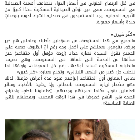
في ظل الارتفاع الجنوني في أسعار الدواء تتضاعف أهمية الصيدلية
في المستوصف، ففي حين تؤمّن الصيدلية العسكرية عددًا كبيرًا من
الأدوية المجانية، يجد المستفيدون في صيدلية الشراء أدوية بنوعياتٍ
جيدة وأسعار مقبولة.
«كتّر خيرن»
«الجميع في هذا المستوصف من مسؤولين وأطباء وعاملين هم خير
وبركة، يقومون بعملهم على أكمل وجه رغم أنّ الظروف صعبة على
الجميع تقول السيدة نهاره حداد (زوجة مؤهل أول متقاعد) حين
نسألها عن الخدمة التي تلقاها في المستوصف. وهي تضيف:
«الطبابة العسكرية تساند أولادها، رغم كل المعوقات، ولولاها لما
تتطبب جزء كبير من الشعب اللبناني». وتختم بعبارة: «كتر خيرن».
يعاني المعاون أول المتقاعد إبراهيم عبود عدة أمراض مزمنة، لذلك
فهو مضطر لزيارة المستوصف بانتظامٍ، وإذ يشيد بالأطباء وسائر
العاملين يقول: «كلما احتجتهم وجدتهم... يُعاملوننا بلطفٍ واحترام،
الصحة هي الأهم خصوصًا في هذا الوقت العصيب، وبفضلهم نلقى
العناية المناسبة».