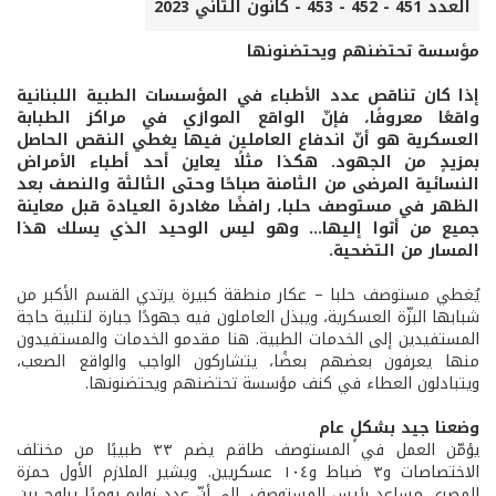
العدد 451 - 452 - 453 - كانون الثاني 2023
مؤسسة تحتضنهم ويحتضنونها
إذا كان تناقص عدد الأطباء في المؤسسات الطبية اللبنانية
واقعًا معروفًا، فإنّ الواقع الموازي في مراكز الطبابة
العسكرية هو أنّ اندفاع العاملين فيها يغطي النقص الحاصل
بمزيدٍ من الجهود. هكذا مثلًا يعاين أحد أطباء الأمراض
النسائية المرضى من الثامنة صباحًا وحتى الثالثة والنصف بعد
الظهر في مستوصف حلبا، رافضًا مغادرة العيادة قبل معاينة
جميع من أتوا إليها... وهو ليس الوحيد الذي يسلك هذا
المسار من التضحية.
يُغطي مستوصف حلبا – عكار منطقة كبيرة يرتدي القسم الأكبر من
شبابها البزّة العسكرية، ويبذل العاملون فيه جهودًا جبارة لتلبية حاجة
المستفيدين إلى الخدمات الطبية. هنا مقدمو الخدمات والمستفيدون
منها يعرفون بعضهم بعضًا، يتشاركون الواجب والواقع الصعب،
ويتبادلون العطاء في كنف مؤسسة تحتضنهم ويحتضنونها.
وضعنا جيد بشكلٍ عام
يؤمّن العمل في المستوصف طاقم يضم ٣٣ طبيبًا من مختلف
الاختصاصات و٣ ضباط و١٠٤ عسكريين. ويشير الملازم الأول حمزة
المصري مساعد رئيس المستوصف، إلى أنّ عدد زواره يوميًا يراوح بين