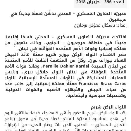
العدد 396 - حزيران 2018
مديريّة التعاون العسكري - المدني تدشّن قسمًا جديدًا في
مرجعيون
إعداد: باسكال معوّض بومارون
افتتحت مديريّة التعاون العسكري - المدني قسمًا إقليميًا
جديدًا في منطقة مرجعيون - الجنوب، وذلك بتمويلٍ من
مملكة إسبانيا وقوات الأمم المتّحدة المؤقّتة في لبنان.
حضر الافتتاح اللواء الركن جورج شريم ممثلًا قائد الجيش
العماد جوزاف عون، وكلٌ من المنسّقة الخاصة للأمم المتحدة
في لبنان السيدة Pernille Dahler Kardel، وقائد قوات الأمم
المتّحدة المؤقتة في لبنان اللواء مايكل بيري، ورئيس
العمليات المشتركة في القّوات المسلّحة الإسبانية اللواء
Francisco Braco Carbo ممثلًا مملكة إسبانيا، إلى جانب عدد
من ضباط الجيش والأجهزة الأمنية والقوات الدولية،
وشخصيات سياسية واجتماعية.
اللواء الركن شريم
رحّب اللواء الركن شريم بالحضور وألقى كلمة جاء فيها: «نلتقي اليوم
في هذهِ المناسبة المميّزة لنفتتح فصلًا جديدًا من فصول برنامج
التعاون العسكري - المدني، الذي بات يضمّ العديد من الإنجازات
والمساهمات الفاعلة ذات الأثر الإيجابي البارز في الإنماء الوطني على