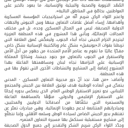
الصُعُد التربوية والصحية والبيئية والإنسانية، ما يعود بالخير على
المواطنين، بخاصّةٍ في المناطق النائية».
واعتبر اللواء الركن شريم أنّه من استراتيجيات المؤسسة العسكرية
وأهدافها، إرساء أفضل علاقات التعاون بينها وبين الجيوش والجهات
الدولية الصديقة، ليس في المجال العسكري وحده، بل في مختلف
المجالات الإنمائيّة، ويأتي هذا المشروع في هذه المنطقة العزيزة
ليترجم التزام الجيش تجاه أبناء الجنوب، وليعكُسَ عُمق العلاقة التي
تربطنا بقوات الـ«يونيفيل» بشكلٍ عام وبالكتيبة الإسبانية بشكلٍ خاص،
مقدّرًا عاليًا ما تقوم به عناصر الأمم المتحدة من جهودٍ من أجل الأمن
والاستقرار في الجنوب بالتعاون مع جنود جيشنا، وشاكرًا المملكة
الإسبانية على التزامها تجاه لبنان ومساهمتها الفاعلة بهذا
المشروع إضافةً إلى المشاريع والنشاطات الأخرى التي تقومُ بها في
هذه المنطقة.
وأضاف: «من هنا، نجد أنّ دور مديرية التعاون العسكري - المدني
يتعدّى في أبعاده الوطنية هدف توثيق العلاقة بين الجيش والمجتمع
اللبناني، نحو تعزيز الاستقرار الوطني العام، الذي ينعكس بدوره إيجابًا
على الاستقرار الإقليمي والدولي، منوّهًا بالمساهمة الفاعلة
والمستمرة التي نتلقّاها من أصدقائنا الدوليين والمحليين،
ومبادراتهم المتتابعة لدعم جهودنا الإنمائية، وهي مبادرات تعبّر عن
ثقتهم بدور الجيش الضامن لسيادة الوطن وسلمه الأهلي. وإننا نتطلّع
إلى مشاريع مستقبلية نستكمل بها مسيرة التعاون المثمر».
وجدّد اللواء الركن شريم الشكر والتقدير إلى جميع الدول الصديقة