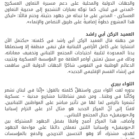
والجهات الدولية والمحلية على دعم مسيرة التعاون العسكريّ
-المدني في لبنان، كما توجّه بعبارات التشجيع إلى مديرية التعاون
العسكري - المدني على ما تبذله من جهود حثيثة. وختم قائلًا: «ليكن
هذا المشروع خطوةً إضافيةً على طريق التضامن والإنماء».
العميد الركن أبي راشد
من جهته قال العميد الركن أبي راشد في كلمته: «يكتمل الآن
انتشارنا على كامل الأراضي اللبنانية فلن تبقى منطقة إلا وستصلها
يدنا الممدودة لتلبية احتياجات المجتمع اللبناني وتخفيف معاناته،
وذلك في سبيل تمتين أواصر العلاقة مع المؤسسة العسكرية وتثبيت
الدعائم الوطنية في النفوس، شاكرًا الجهات الدولية التي ساهمت
في إنشاء القسم الإقليمي الجديد».
اللواء بيري
بدوره لفت اللواء بيري واستهلّ كلمته بالقول: «إنّنا في لبنان نشعر
وكأنّنا في وطننا... ومن ضمن نشاطاتنا مشاريع مدنية – عسكرية
تُشعرنا بالرضى لما لها من تأثير مباشر على المواطنين اللبنانيين،
لافتًا إلى أنّ المركز الجديد هو مثال آخر على التزام إسبانيا
والـ«يونيفيل» حيال المجتمع اللبناني...
وأضاف، هذا المركز أصبح واقعًا بفضل الجهود المشتركة بين
الـ«يونيفيل» وإسبانيا اللتين تعملان دائمًا على مواءمة الجهود
لهدفٍ مشترك ألا وهو التحسين التدريجي والدفع بالمؤسسات