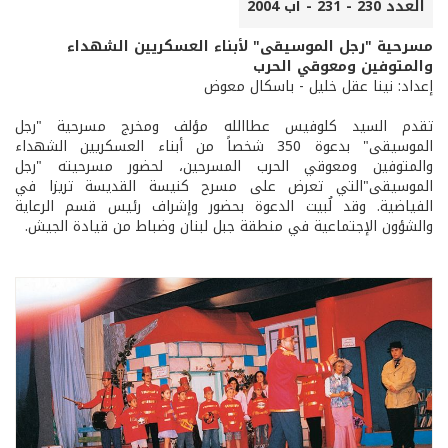
العدد 230 - 231 - آب 2004
مسرحية "رجل الموسيقى" لأبناء العسكريين الشهداء
والمتوفين ومعوقي الحرب
إعداد: نينا عقل خليل - باسكال معوض
تقدم السيد كلوفيس عطاالله مؤلف ومخرج مسرحية "رجل
الموسيقى" بدعوة 350 شخصاً من أبناء العسكريين الشهداء
والمتوفين ومعوقي الحرب المسرحين، لحضور مسرحيته "رجل
الموسيقى"التي تعرض على مسرح كنيسة القديسة تريزا في
الفياضية. وقد لُبيت الدعوة بحضور وإشراف رئيس قسم الرعاية
والشؤون الإجتماعية في منطقة جبل لبنان وضباط من قيادة الجيش.