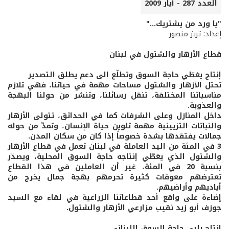
العدد 287 - أيار 2009
"يا ورد من يشتريك..."
إعداد: تريز منصور
قطاع الأزهار والشتول في لبنان
إنتاج يغطّي حاجة السوق وتطلّع الى دعم يطلق التصدير
تحتل الأزهار والشتول مساحات مهمة في حياتنا، فهي تلازم
مناسباتنا المختلفة، تنقل رسائلنا، وتنشر من حولنا البهجة
والعذوبة.
داخل المنازل وعلى الشرفات كما في الحدائق، تتولى الأزهار
والنباتات التزيينية مهمة تلوين حياة الإنسان، وتمدّ من حوله
جمالات يفتقدها بشدة خصوصاً إذا كان من سكان المدن.
3 في المئة من اليد العاملة في لبنان تعمل في قطاع الأزهار
والشتول الذي يغطّي إنتاجه حاجة السوق المحلية، ويصدّر
بنسبة 20 في المئة، غير أن العاملين في هذا القطاع
تعترضهم معوقات كثيرة تحرمهم بهجة جمال يخرج من
أياديهم وأراضيهم.
إضاءة على واقع أحد قطاعاتنا الزراعية في لقاء مع السيد
جوزف أبو زيد نقيب مزارعي الأزهار والشتول.
إنتاج يلبي حاجة السوق اللبناني