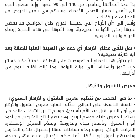
بدأ عدد أعضائها يتناقص من 140 الى 90 عضواً، وإننا نسعى اليوم
الى تأمين الضمان الصحي للأعضاء، ونساهم في تأمين القروض من
المصارف عبر كفالات.
وأشار الى «أن الأرباح التي يجنيها المزارع خلال المواسم، قد تقضي
عليها إحدى الكوارث الطبيعية، وما أكثرها في هذه الفترة: إرتفاع
الحرارة والبرد القارس»...
• هل تلقّى قطاع الأزهار أي دعم من الهيئة العليا للإغاثة بعد
أية كارثة طبيعية؟
- لم يتلقَ هذا القطاع أية تعويضات على الإطلاق، فمثلاً قدّرنا خسائر
حرب تموز وأرسلناها الى وزارة الزراعة، وما زالت لغاية اليوم في
أدراجها.
معرض الشتول والأزهار
• ما هو الهدف من تنظيم معرض الشتول والأزهار السنوي؟
- للسنة التاسعة على التوالي، تنظّم النقابة معرض الشتول والأزهار
في أول الربيع (قبل عيد الأم بأسبوع)، موسم تزيين الشرفات والمداخل.
يستمر المعرض طيلة موسم الربيع، وهو يضم إنتاج المزارعين من أجود
أنواع الشتول، وبأسعار جيدة ومدروسة. ويقدّم المعرض الإستشارة
المجانية للزبائن، ويقوم بعدة نشاطات منها إستقبال طلاب المدارس
وتلقينهم أصول زرع الأزهار. أما حركـة الإقبـال عليـه فهي جيـدة،