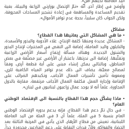
اليد العاملة لديهم أقل».
وأوضح في إطار آخر، أنّه «تمّ الإتصال بوزارتي الزراعة والبيئة، بغية
تقديم المساعدة والمساهمة في إعادة تشجير المساحات المحروقة،
ولكن الجواب كان سلبياً، بحجة عدم توافر الأموال».
مشاكل
• ما هي المشاكل التي يعانيها هذا القطاع؟
- المشاكل عديدة ومنها كلفة الإنتاج، غلاء الأدوية والبذور والأسمدة،
والنايلون واليد العاملة، إضافة الى النقص في المختبرات لإنتاج البذور
والشتول الجديدة. وهناك مسألة إرتفاع أسعار الأراضي الزراعية
وتقلّبها، إضافة الى ندرتها، باعتبار أن الأراضي غير مصنّفة في بعض
المناطق، وبالتالي يمكن إنشاء مبنى على أية قطعة أرض، وفقاً
لمصالح معيّنة. يضاف الى ذلك عدم توافر المياه الكافية للري،
وصعوبة تأمين تأشيرات العمال الأجانب، وتكبدهم الضرائب على
الإقامة وإجازة العمل. فكلفة العمال الأجانب مرتفعة، مقارنة بالدول
المجاورة، علماً أنه لا يوجد عمال زراعيون لبنانيون في لبنان».
• ماذا يشكّل حجم هذا القطاع بالنسبة الى الإقتصاد الوطني
العام؟
- في حال تمّ دعم هذا القطاع، فإنه يدعم بدوره الإقتصاد الوطني
العام بنسبة 5 في المئة، علماً أن 3 في المئة من اليد العاملة
اللبنانية، تعيش من قطاع الأزهار، الذي يأتي في المرتبة الثالثة بعد
الخضار والفواكه. ولأنّ قدرات النقابة على دعم المزارعين محدودة جداً،