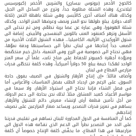
كالخوخ الأحمر (بروتوس بيساري) والشربين الأخضر (كيوبرسيس
ليلاندي)، وهذه الشتلة مطلوبة جداً، وتزرع من الساحل الى الجبل.
وكذلك هناك أصناف أخرى كالأيسر، وهي شتلة باهظة الثمن (ثلاثة
آلاف دولار)، يبلغ طولها نحو المتر ونصف وعرضها المتر الواحد، وكذلك
شتلة الهوفورا، وهي عبارة عن عصا برية تطعّم، ومن ثم تتدلى الى
الأسفل وتزهر كعنقود العنب باللونين البنفسجي والأبيض، إضافة الى
شتول الأوركيدي، الأزاليه، الكاميليا... فهذه الشتول الثلاث الأخيرة من
الصعب جداً إنتاجها في لبنان، نظراً الى حساسيتها ودقة نموّها،
فهي تحتاج الى خصوصية في الزرع وفي التنمية، داخل خيم متخصّصة
ومزوّدة أجهزة كمبيوتر للحفاظ على مناخ ثابت، علماً أن سعر المتر
الواحد لهكذا خيمة يبلغ 50 دولاراً أميركياً، وهذه كلفة تتخطّى قدرات
مزارعي القطاع في لبنان.
وأضاف قائلاً: «إن إنتاج الأزهار والشتول في الصيف يفوق حاجة
السوق، على الرغم من ازدياد الطلب بفضل المناسبات والأعراس، أما
في فصل الشتاء فإننا نحتاج الى استيراد الأزهار، ولا سيما في
مواسم الأعياد كعيد العشاق مثلاً. لذلك نحن بحاجة الى دعم الدولة،
من أجل تأمين قطعة أرض لإنشاء معرض دائم للشتول والأزهار،
يساهم في تعزيز قدرات التصدير، ويساعد صغار المزارعين على تصريف
إنتاجهم.
كما أن المنافسة في الدول المجاورة للبنان تساهم في تقليص قدرتنا
على الحد من التصدير نظراً الى الدعم الذي تقدّمه هذه الدول الى
مزارعيها في هذا القطاع، ما يخفّض كلفة الإنتاج خصوصاً أن كلفة