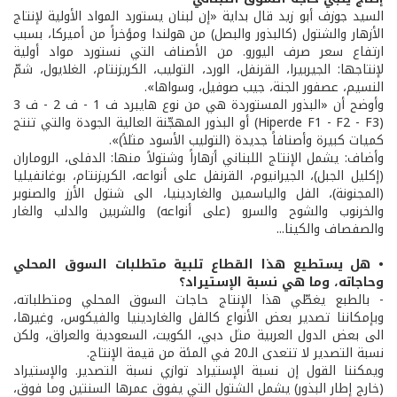
السيد جوزف أبو زيد قال بداية «إن لبنان يستورد المواد الأولية لإنتاج
الأزهار والشتول (كالبذور والبصل) من هولندا ومؤخراً من أميركا، بسبب
ارتفاع سعر صرف اليورو. من الأصناف التي نستورد مواد أولية
لإنتاجها: الجيربيرا، القرنفل، الورد، التوليب، الكريزنتام، الغلايول، شمّ
النسيم، عصفور الجنة، جيب صوفيل، وسواها».
وأوضح أن «البذور المستوردة هي من نوع هايبرد ف 1 - ف 2 - ف 3
(Hiperde F1 - F2 - F3) أو البذور المهجّنة العالية الجودة والتي تنتج
كميات كبيرة وأصنافاً جديدة (التوليب الأسود مثلاً)».
وأضاف: يشمل الإنتاج اللبناني أزهاراً وشتولاً منها: الدفلى، الروماران
(إكليل الجبل)، الجيرانيوم، القرنفل على أنواعه، الكريزنتام، بوغانفيليا
(المجنونة)، الفل والياسمين والغاردينيا، الى شتول الأرز والصنوبر
والخرنوب والشوح والسرو (على أنواعه) والشربين والدلب والغار
والصفصاف والكينا...
• هل يستطيع هذا القطاع تلبية متطلبات السوق المحلي
وحاجاته، وما هي نسبة الإستيراد؟
- بالطبع يغطّي هذا الإنتاج حاجات السوق المحلي ومتطلباته،
وبإمكاننا تصدير بعض الأنواع كالفل والغاردينيا والفيكوس، وغيرها،
الى بعض الدول العربية مثل دبي، الكويت، السعودية والعراق، ولكن
نسبة التصدير لا تتعدى الـ20 في المئة من قيمة الإنتاج.
ويمكننا القول إن نسبة الإستيراد توازي نسبة التصدير. والإستيراد
(خارج إطار البذور) يشمل الشتول التي يفوق عمرها السنتين وما فوق،