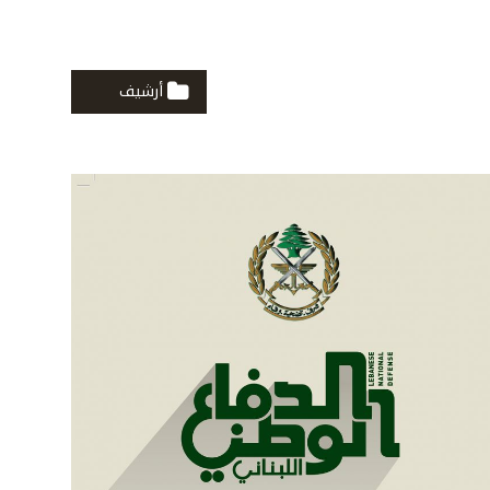
أرشيف