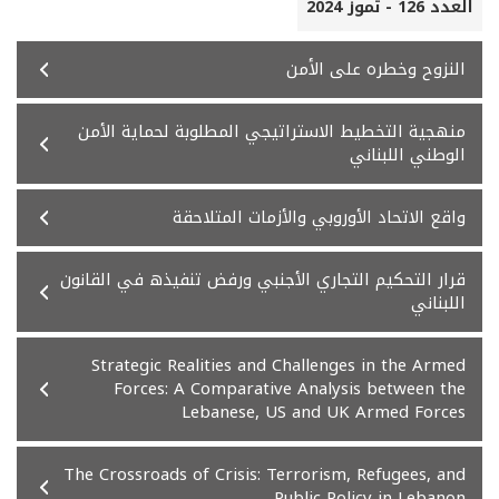
العدد 126 - تموز 2024
النزوح وخطره على الأمن
ﻣﻨﻬﺠﻴﺔ اﻟﺘﺨﻄﻴﻂ اﻻﺳﺘﺮاﺗﻴﺠﻲ اﻟﻤﻄﻠﻮﺑﺔ ﻟﺤﻤﺎﻳﺔ اﻷﻣﻦ
اﻟﻮﻃﻨﻲ اﻟﻠﺒﻨﺎﻧﻲ
واﻗﻊ اﻻﺗﺤﺎد اﻷوروﺑﻲ واﻷزﻣﺎت اﻟﻤﺘﻼﺣﻘﺔ
ﻗﺮار اﻟﺘﺤﻜﻴﻢ اﻟﺘﺠﺎري اﻷﺟﻨﺒﻲ ورﻓﺾ ﺗﻨﻔﻴﺬه ﻓﻲ اﻟﻘﺎﻧﻮن
اﻟﻠﺒﻨﺎﻧﻲ
Strategic Realities and Challenges in the Armed
Forces: A Comparative Analysis between the
Lebanese, US and UK Armed Forces
The Crossroads of Crisis: Terrorism, Refugees, and
Public Policy in Lebanon