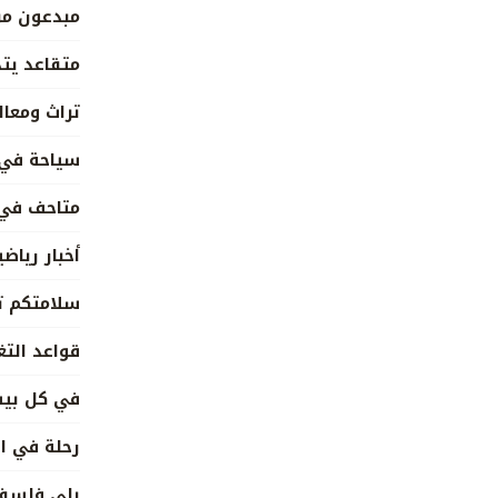
مبدعون من
متقاعد يتذ
تراث ومعال
سياحة في
متاحف في 
أخبار رياضي
سلامتكم ت
قواعد التغ
في كل بي
رحلة في ا
بلى فلسف