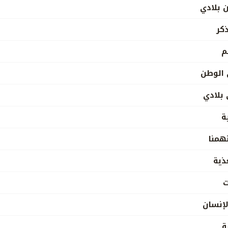
 بلادي
كر
م
 الوطن
بلادي
ة
همنا
ذية
ت
لإنسان
ة