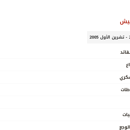
جيش
قائد
ع
كري
اطات
يات
لوجع