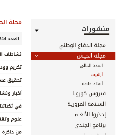
مجلة ال
منشورات
العدد 244 - تشرين الأول 2005
مجلة الدفاع الوطني
نشاطات ال
مجلة الجيش
العدد الحالي
تكريم وودا
أرشيف
تحقيق عس
أعداد خاصة
فيروس كورونا
أخبار ونش
السلامة المرورية
في ثكناتنا
إحذروا الألغام
علوم وتقن
برنامج الجندي
من ذاكرة ا