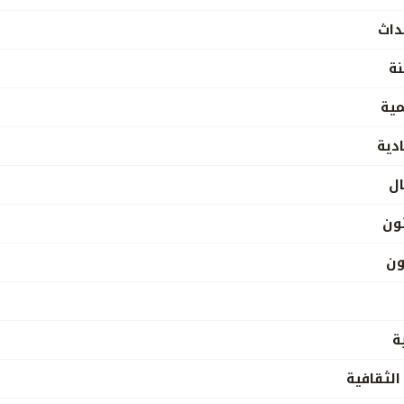
داث
نة
مية
ادية
ال
نون
ون
ة
الثقافية