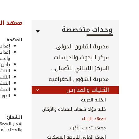
معهد الر
وحدات متخصصة
المهمة:
مديرية القانون الدولي...
إعداد
إعداد
مركز البحوث والدراسات
والجسد
تأمين
المركز اللبناني للأعمال...
التنشئ
التنشئ
مديرية الشؤون الجغرافية
التنشئ
الكليات والمدارس
التنشئ
الدور
الكلية الحربية
كلية فؤاد شهاب للقيادة والأركان
الشعار:
معهد الرتباء
شعار المعهد
معهد تدريب الأفراد
والعطاء، أما 
المركز العالي للرياضة العسكرية