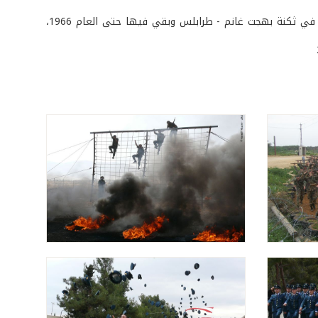
أُنشئ معهد التعليم كوحدة تابعة لقيادة منطقة الشمال بتاريخ 3 /8 /1961، وتمركز في ثكنة بهجت غانم - طرابلس وبقي فيها حتى العام 1966،