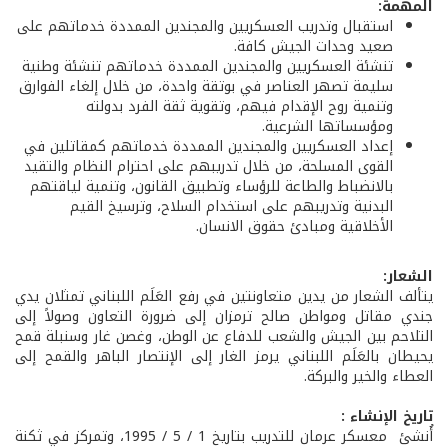
المهمة:
استقبال وتدريب العسكريين والمجندين الممددة خدماتهم على
صعيد وحدات الجيش كافة.
تنشئة العسكريين والمجندين الممددة خدماتهم تنشئة وطنية
سليمة تصهر العناصر في بوتقة واحدة، من خلال إلغاء الفوارق
وتنمية روح الإقدام فيهم، وتقوية ثقة الفرد بدولته
ومؤسساتها الشرعية.
إعداد العسكريين والمجندين الممددة خدماتهم كمقاتلين في
القوى المسلحة، من خلال تدريبهم على احترام النظام والتقيد
بالانضباط والطاعة للرؤساء وتطبيق القانون، وتنمية لياقتهم
البدنية وتدريبهم على استخدام السلاح، وترسيخ القيم
الأخلاقية ومبادئ حقوق الانسان.
الشعار:
يتألف الشعار من يدين متعاونتين في رفع العَلَم اللبناني تمثلان يدي
جندي مقاتل ومواطن صالح ترمزان إلى ضرورة التعاون وصولاً إلى
التلاحم بين الجيش والشعب للدفاع عن الوطن، وغصن غار وسنبلة قمح
يحيطان بالعَلَم اللبناني يرمز الغار إلى الإنتصار الباهر والقمح إلى
العطاء والخير والبركة.
تاريخ الإنشاء :
أُنشئ معسكر عرمان للتدريب بتاريخ 1 / 5 / 1995، وتمركز في ثكنة