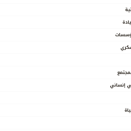
ية
ادة
مؤسسات
كري
مجتمع
ي إنساني
ياة