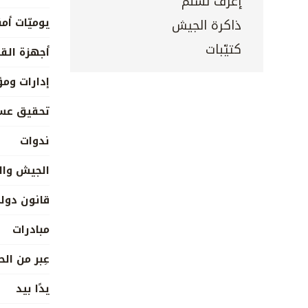
إعرف تسلم
يوميّات أمن
ذاكرة الجيش
كتيّبات
أجهزة القي
إدارات و
تحقيق عس
ندوات
الجيش وال
قانون دول
مبادرات
عِبر من الح
يدًا بيد