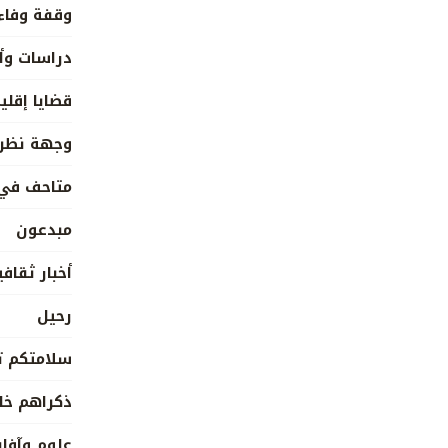
وقفة وفاء
دراسات وأ
قضايا إقلي
وجهة نظر
متاحف في 
مبدعون
أخبار ثقافي
رحيل
سلامتكم ته
ذكراهم خا
علوم وآفا