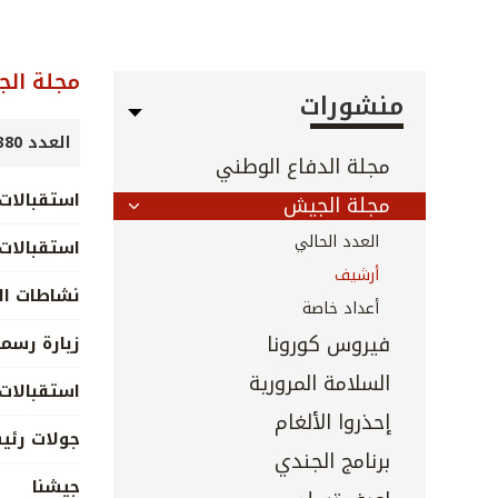
مجلة ال
منشورات
العدد 380 - شباط 2017
مجلة الدفاع الوطني
استقبالات 
مجلة الجيش
العدد الحالي
استقبالات
أرشيف
نشاطات ال
أعداد خاصة
فيروس كورونا
زيارة رسم
السلامة المرورية
استقبالات
إحذروا الألغام
جولات رئي
برنامج الجندي
جيشنا