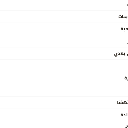
بحاث
مية
بلادي
ة
مّنا
لدة
ق