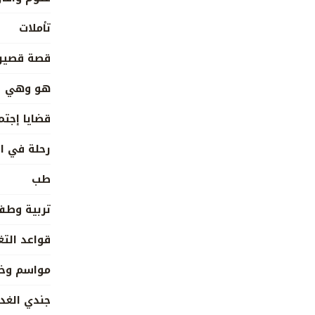
تأملات
قصة قصير
هو وهي
قضايا إجتم
رحلة في ا
طب
تربية وطف
قواعد التغ
مواسم وخي
جندي الغد