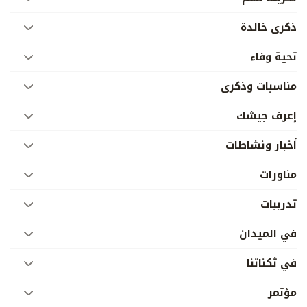
ذكرى خالدة
تحية وفاء
مناسبات وذكرى
إعرف جيشك
أخبار ونشاطات
مناورات
تدريبات
في الميدان
في ثكناتنا
مؤتمر